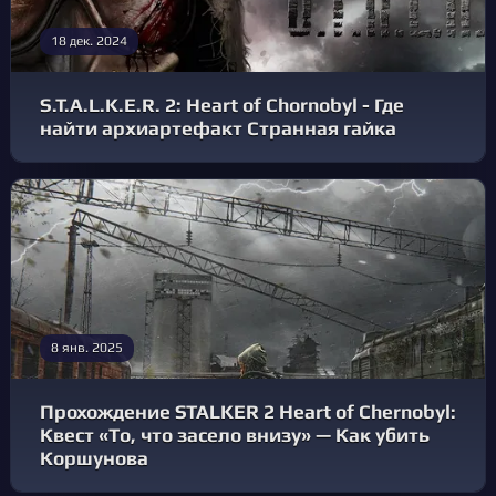
18 дек. 2024
S.T.A.L.K.E.R. 2: Heart of Chornobyl - Где
найти архиартефакт Странная гайка
8 янв. 2025
Прохождение STALKER 2 Heart of Chernobyl:
Квест «То, что засело внизу» — Как убить
Коршунова