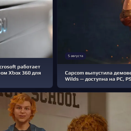
5 августа
crosoft работает
ом Xbox 360 для
Capcom выпустила демове
Wilds — доступна на PC, P