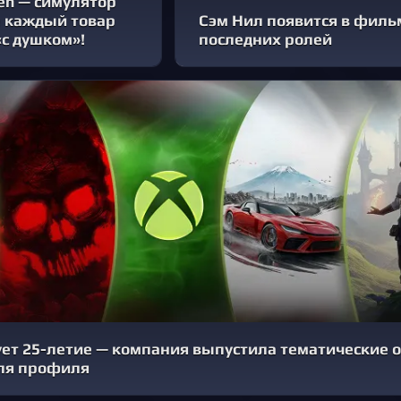
len — симулятор
е каждый товар
Сэм Нил появится в фильме
с душком»!
последних ролей
ет 25-летие — компания выпустила тематические 
ля профиля