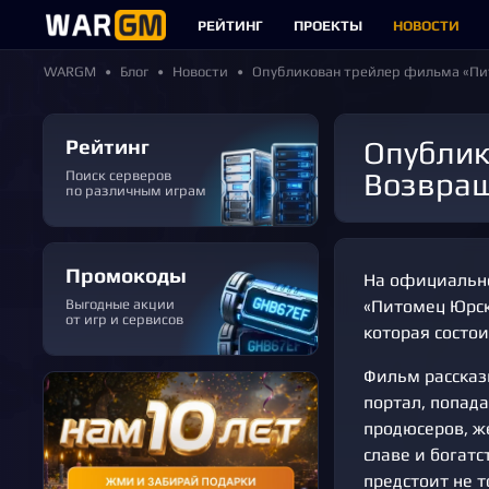
РЕЙТИНГ
ПРОЕКТЫ
НОВОСТИ
WARGM
Блог
Новости
Опубликован трейлер фильма «Пит
Рейтинг
Опубликован трейлер фильма «Питомец Юрского периода.
Возвращ
Поиск серверов
по различным играм
Промокоды
На официально
Выгодные акции
«Питомец Юрск
от игр и сервисов
которая состои
Фильм рассказ
портал, попад
продюсеров, ж
славе и богатс
предстоит не т