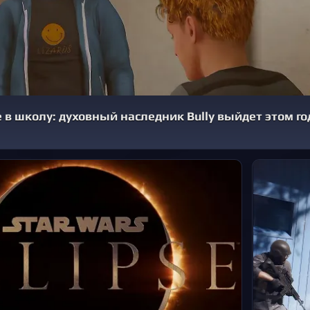
в школу: духовный наследник Bully выйдет этом го