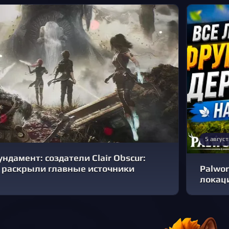
5 август
ндамент: создатели Clair Obscur:
3 раскрыли главные источники
Palwor
локац