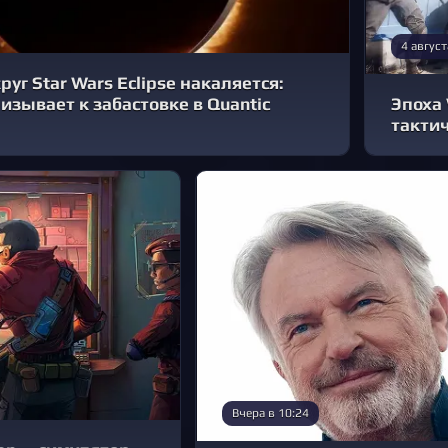
4 август
уг Star Wars Eclipse накаляется:
зывает к забастовке в Quantic
Эпоха 
тактич
Вчера в 10:24