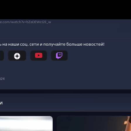
be.com/watch?v=bZaOEWcG9_w
 на наши соц. сети и получайте больше новостей!
024
и