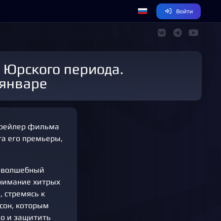
Войти
е
 январе
 трейлер фильма
та его премьеры,
в волшебный
внимание хитрых
 стремясь к
исон, которым
но и защитить