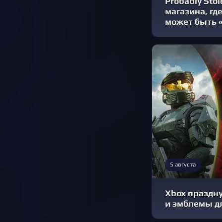
Probably Sto
магазина, гд
может быть «
5 августа
Xbox праздну
и эмблемы д