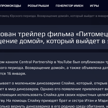
ПРОМОКОДЫ
РОЗЫГРЫШИ
ГЕНЕРАТОР ИМЕН
ИГРЫ
омец Юрского периода. Возвращение домой», который выйдет в январ
ение домой», который выйдет в
м канале Central Partnership в YouTube был опубликован
ого периода. Возвращение домой», а также объявлена да
тся 16 января.
ывает о маленьком динозаврике Спайке, который, откры
ает в мир динозавров. Однако его появление привлекает 
елающих использовать Спайка для своих корыстных целей,
тву. На помощь Спайку приходят брат и сестра Итан и Мэд
олько вернуть динозаврика в его родную среду обитания, 