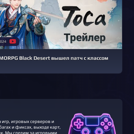
2024
MORPG Black Desert вышел патч с классом
 игр, игровых серверов и
агах и фикcах, выходе карт,
ах. Мы следим за игровыми