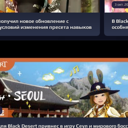
3 окт. 2
 получил новое обновление с
В Blac
условий изменения пресета навыков
особн
ля Black Desert привнес в игру Сеул и мирового босс