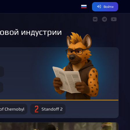
Войти
ровой индустрии
 of Chernobyl
Standoff 2