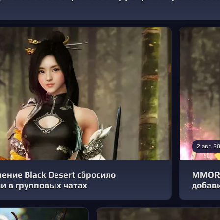
2 авг. 2
ение Black Desert сбросило
MMORP
и в групповых чатах
добав