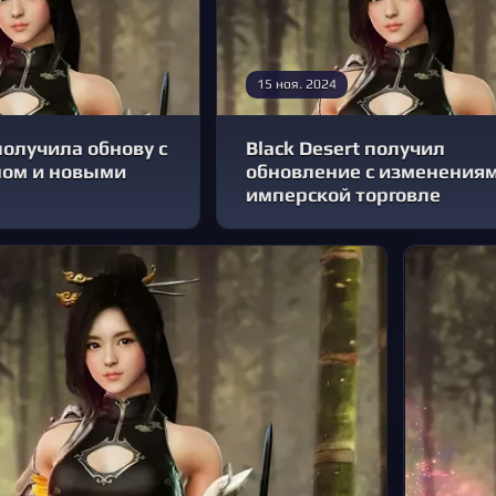
15 ноя. 2024
получила обнову с
Black Desert получил
ном и новыми
обновление с изменениям
имперской торговле