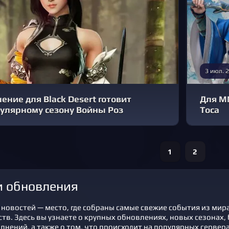
3 июл. 
ение для Black Desert готовит
Для M
гулярному сезону Войны Роз
Тоса
1
2
 и обновления
новостей — место, где собраны самые свежие события из мира
в. Здесь вы узнаете о крупных обновлениях, новых сезонах, б
лнений, а также о том, что происходит на популярных сервер