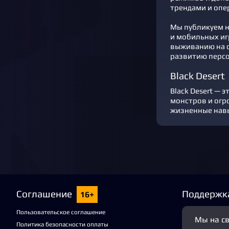
трендами и опе
Мы публикуем но
и мобильных иг
выживанию на с
развитию персо
Black Desert
Black Desert —
монстров и огро
жизненные нав
Соглашение
Поддержк
16+
Пользовательское соглашение
Мы на с
Политика безопасности оплаты