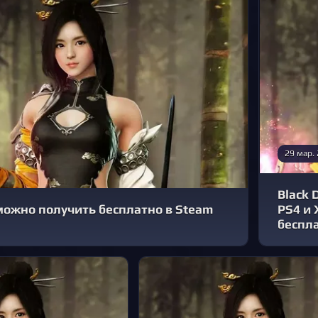
29 мар.
Black 
 можно получить бесплатно в Steam
PS4 и 
беспл