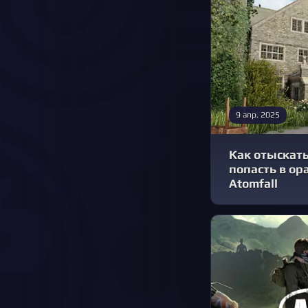
9 апр. 2025
Как отыскать
попасть в о
Atomfall