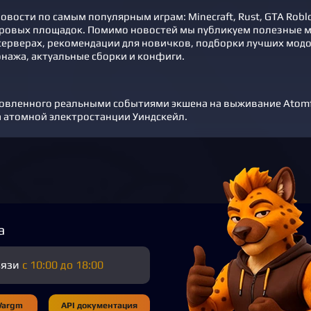
вости по самым популярным играм: Minecraft, Rust, GTA Roblox,
ровых площадок. Помимо новостей мы публикуем полезные м
ерверах, рекомендации для новичков, подборки лучших модов
нажа, актуальные сборки и конфиги.
овленного реальными событиями экшена на выживание Atomfal
а атомной электростанции Уиндскейл.
а
вязи
с 10:00 до 18:00
Wargm
API документация