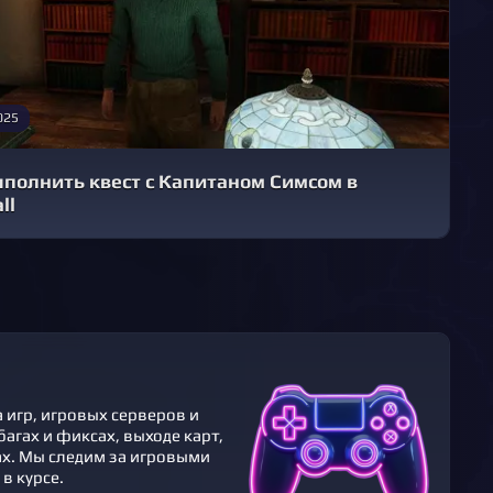
025
ыполнить квест с Капитаном Симсом в
ll
 игр, игровых серверов и
агах и фикcах, выходе карт,
ах. Мы следим за игровыми
в курсе.