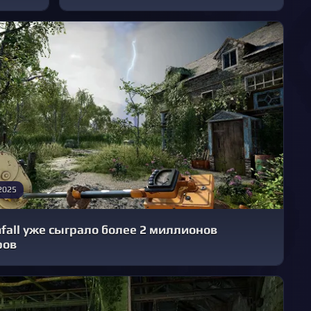
 2025
fall уже сыграло более 2 миллионов
ров