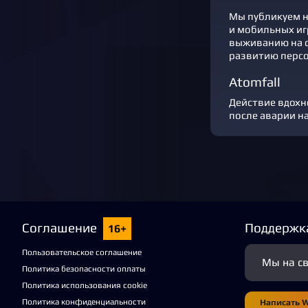
Мы публикуем но
и мобильных иг
выживанию на с
развитию персо
Atomfall
Действие вдохн
после аварии н
Соглашение
Поддержк
16+
Пользовательское соглашение
Мы на с
Политика безопасности оплаты
Политика использования cookie
Политика конфиденциальности
Написать 