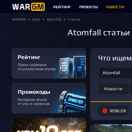
РЕЙТИНГ
ПРОЕКТЫ
НОВОСТИ
WARGM
Блог
Atomfall
Статьи
Atomfall статьи
Рейтинг
Что ище
Поиск серверов
по различным играм
Новости
Промокоды
Выгодные акции
от игр и сервисов
ROBLOX