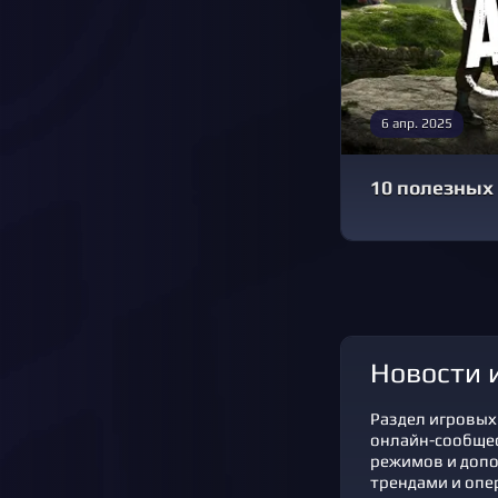
6 апр. 2025
10 полезных 
новости
Раздел игровых 
онлайн-сообщест
режимов и допо
трендами и опе