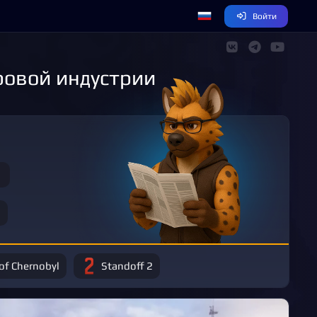
Войти
гровой индустрии
 of Chernobyl
Standoff 2