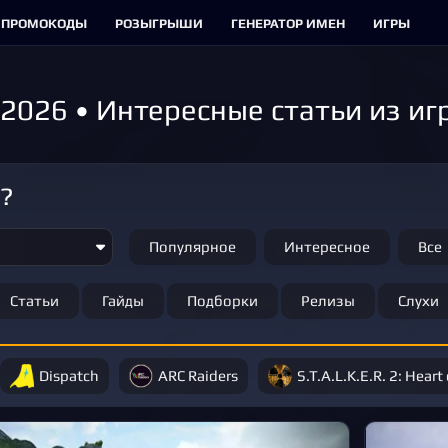
ПРОМОКОДЫ
РОЗЫГРЫШИ
ГЕНЕРАТОР ИМЕН
ИГРЫ
 2026 • Интересные статьи из и
м?
Популярное
Интересное
Все
Статьи
Гайды
Подборки
Релизы
Слухи
Dispatch
ARC Raiders
S.T.A.L.K.E.R. 2: Heart