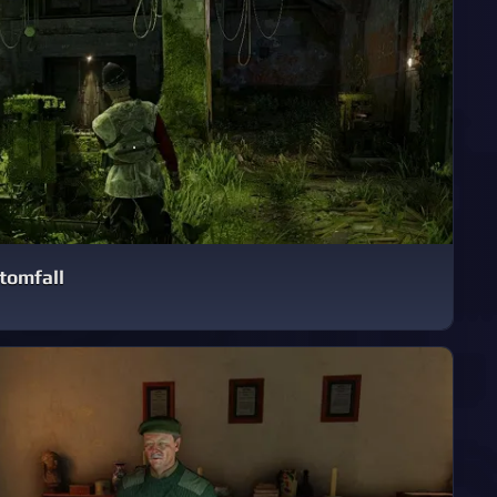
tomfall