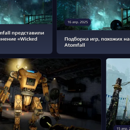
16 апр. 2025
fall представили
лнение «Wicked
Подборка игр, похожих на
Atomfall
15 апр.