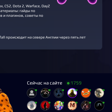
 CS2, Dota 2, Warface, DayZ
атериалы: гайды по
 и плагинов, советы по
l происходит на севере Англии через пять лет
Сейчас на сайте
1759