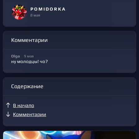
P O M I D O R K A
8 мая
Комментарии
Olga
9 мая
ну молодцы! чо?
Содержание
В начало
Комментарии