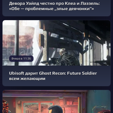
Девора Уайлд честно про Клеа и Лаэзель:
«Обе — проблемные „злые девчонки“»
Вчера в 11:36
Ubisoft дарит Ghost Recon: Future Soldier
всем желающим