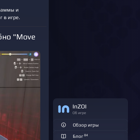
граммы и
 в игре.
бно "Move
inZOI
Об игре
Обзор игры
84
Блог