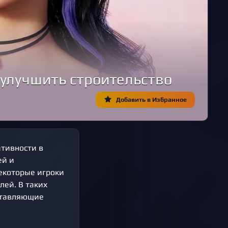
и улучшить строительство
Добавить в Избранное
ативности в
ей и
некоторые игроки
лей. В таких
оставляющие