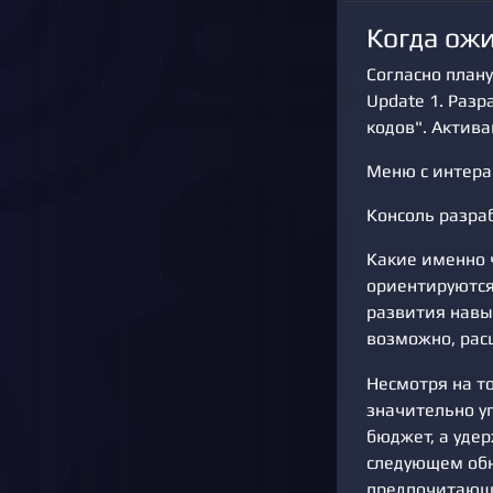
Когда ожи
Согласно плану
Update 1. Разр
кодов". Актив
Меню с интера
Консоль разраб
Какие именно ч
ориентируются
развития навы
возможно, рас
Несмотря на то
значительно у
бюджет, а уде
следующем обн
предпочитающи