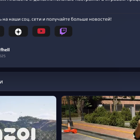
 на наши соц. сети и получайте больше новостей!
fhell
025
и