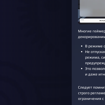
Многие геймер
декорировании.
В режиме с
Не отпуска
режима, си
предупреж
Это позво
и даже иг
Следует помнит
строго реглам
ограничения с