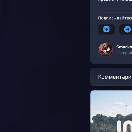
Подписывайтесь
Smacko
20 апр. 2
Комментари