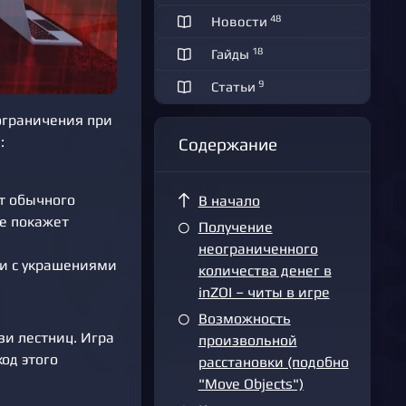
48
Новости
18
Гайды
9
Статьи
ограничения при
:
Содержание
от обычного
В начало
не покажет
Получение
неограниченного
и с украшениями
количества денег в
inZOI – читы в игре
Возможность
зи лестниц. Игра
произвольной
од этого
расстановки (подобно
"Move Objects")