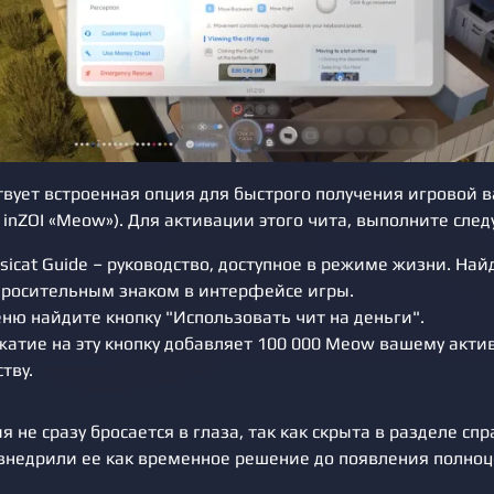
ствует встроенная опция для быстрого получения игровой 
inZOI «Meow»). Для активации этого чита, выполните сле
sicat Guide – руководство, доступное в режиме жизни. Най
просительным знаком в интерфейсе игры.
ню найдите кнопку "Использовать чит на деньги".
атие на эту кнопку добавляет 100 000 Meow вашему акти
тву.
 не сразу бросается в глаза, так как скрыта в разделе спр
внедрили ее как временное решение до появления полноц