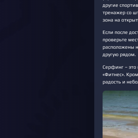
другие спорти
тренажер со ш
зона на откры
Если после до
проверьте мес
расположены не
другую рядом.
Серфинг – это
«Фитнес». Кро
радость и неб