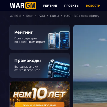
РЕЙТИНГ
ПРОЕКТЫ
НОВОСТИ
WARGM
Блог
inZOI
Гайды
InZOI - Гайд по серфингу
Рейтинг
Поиск серверов
по различным играм
Промокоды
Выгодные акции
от игр и сервисов