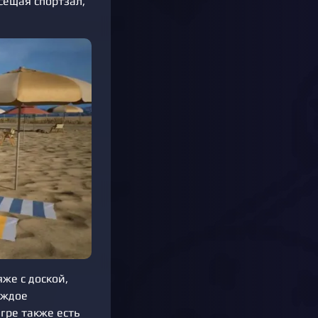
сещая спортзал,
же с доской,
аждое
гре также есть