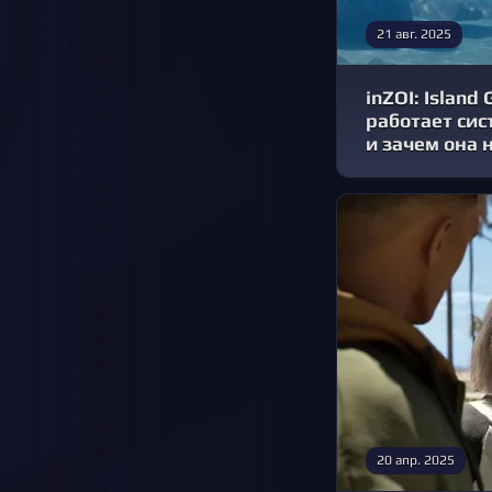
21 авг. 2025
inZOI: Island
работает сис
и зачем она 
20 апр. 2025