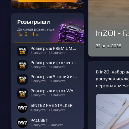
Розыгрыши
До конца розыгрыша
InZOI - 
1
9
1
д
ч
m
23 апр. 2025
Розыгрыш PREMIUM в честь Дня Рождения
3 августа - 31 августа
Розыгрыш игр в честь Дня Рождения
3 августа - 31 августа
В InZOI набор 
Розыгрыш 5 копий игры R.E.P.O.
доступен исклю
1 августа - 31 августа
персонаж мечт
Розыгрыш игр от WARGM
1 августа - 31 августа
SINTEZ PVE STALKER
4 августа - 11 августа
РАССВЕТ
1 августа - 8 августа