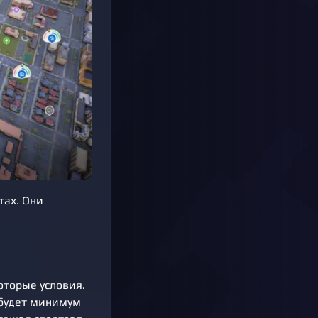
тах. Они
оторые условия.
и будет минимум