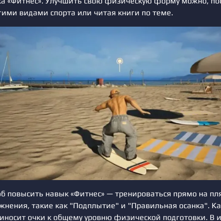
ка «Фитнес». Улучшить свою физическую форму можно, по
гими видами спорта или читая книги по теме.
б повысить навык «Фитнес» — тренироваться прямо на пля
жнения, такие как "Подплытие" и "Правильная осанка". К
иносит очки к общему уровню физической подготовки. В и