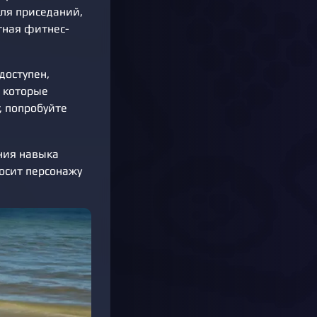
для приседаний,
тная фитнес-
доступен,
, которые
, попробуйте
ния навыка
осит персонажу