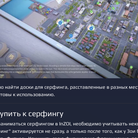
о найти доски для серфинга, расставленные в разных мес
отовы к использованию.
тупить к серфингу
заниматься серфингом в InZOI, необходимо учитывать нек
нг" активируется не сразу, а только после того, как у Зо