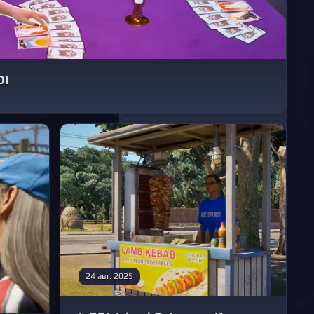
inZOI
Об игре
Обзор игры
OI
84
Блог
48
Новости
18
Гайды
9
Статьи
Содержание
В начало
Как приступить к
24 авг. 2025
серфингу
Комментарии