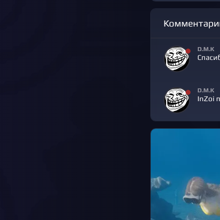
Комментари
D.M.K
Спаси
D.M.K
InZoi 