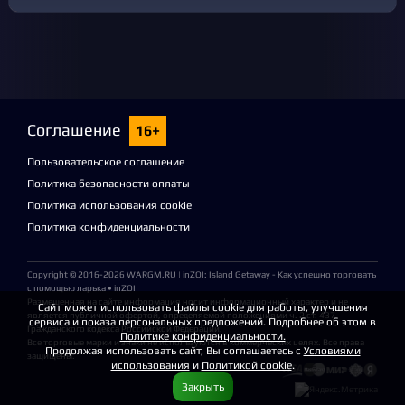
Соглашение
16+
Пользовательское соглашение
Политика безопасности оплаты
Политика использования cookie
Политика конфиденциальности
Copyright © 2016-2026
WARGM.RU
| inZOI: Island Getaway - Как успешно торговать
с помощью ларька • inZOI
Размещенная на сайте информация носит информационный характер и не
Сайт может использовать файлы cookie для работы, улучшения
является публичной офертой, определяемой положениями ч. 2 ст. 437
сервиса и показа персональных предложений. Подробнее об этом в
Гражданского кодекса Российской Федерации.
Политике конфиденциальности.
Все торговые марки и знаки не используются в коммерческих целях. Все права
Продолжая использовать сайт, Вы соглашаетесь с
Условиями
защищены.
использования
и
Политикой cookie
.
Закрыть