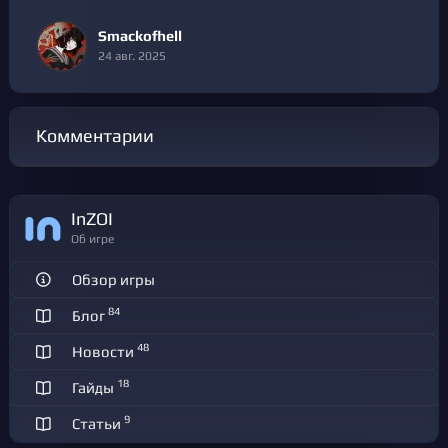
Smackofhell
24 авг. 2025
Комментарии
inZOI
Об игре
Обзор игры
84
Блог
48
Новости
18
Гайды
9
Статьи