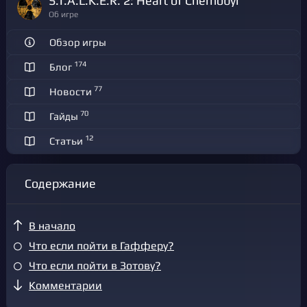
S.T.A.L.K.E.R. 2: Heart of Chernobyl
Об игре
Обзор игры
174
Блог
77
Новости
70
Гайды
12
Статьи
Содержание
В начало
Что если пойти в Гафферу?
Что если пойти в Зотову?
Комментарии