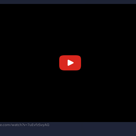
be.com/watch?v=7uEvfzSvyAQ