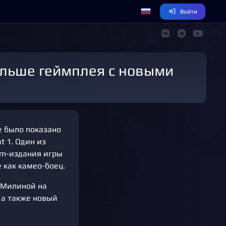
Войти
е было показано
 1. Один из
um-издания игры
 как камео-боец.
и Милиной на
 а также новый