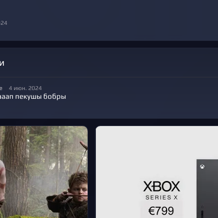
024
и
e
4 июн. 2024
ааап пекушы бобры