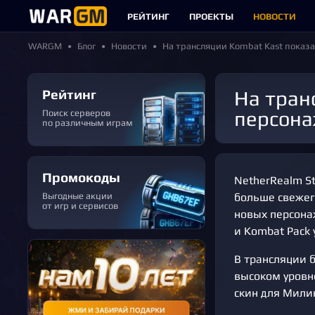
РЕЙТИНГ
ПРОЕКТЫ
НОВОСТИ
WARGM
Блог
Новости
На трансляции Kombat Kast показ
Рейтинг
На трансляции Kombat Kast показали больше геймплея с новыми
персона
Поиск серверов
по различным играм
Промокоды
NetherRealm S
Выгодные акции
больше свежег
от игр и сервисов
новых персона
и Kombat Pack 
В трансляции 
высоком уровн
скин для Мили