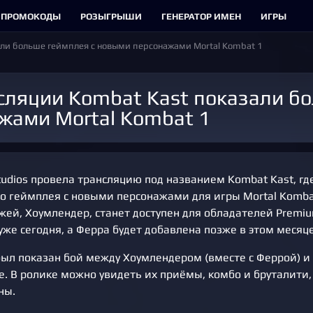
ПРОМОКОДЫ
РОЗЫГРЫШИ
ГЕНЕРАТОР ИМЕН
ИГРЫ
али больше геймплея с новыми персонажами Mortal Kombat 1
жами Mortal Kombat 1
tudios провела трансляцию под названием Kombat Kast, гд
о геймплея с новыми персонажами для игры Mortal Kombat
жей, Хоумлендер, станет доступен для обладателей Premi
уже сегодня, а Ферра будет добавлена позже в этом месяце
был показан бой между Хоумлендером (вместе с Феррой) 
е. В ролике можно увидеть их приёмы, комбо и бруталити,
ны.