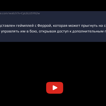
be.com/watch?v=CpL6LUSYK2w
дставлен геймплей с Феррой, которая может прыгнуть на с
 управлять им в бою, открывая доступ к дополнительным