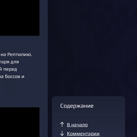
 на Рептилию.
таря для
й перед
а боссов и
Содержание
В начало
Комментарии