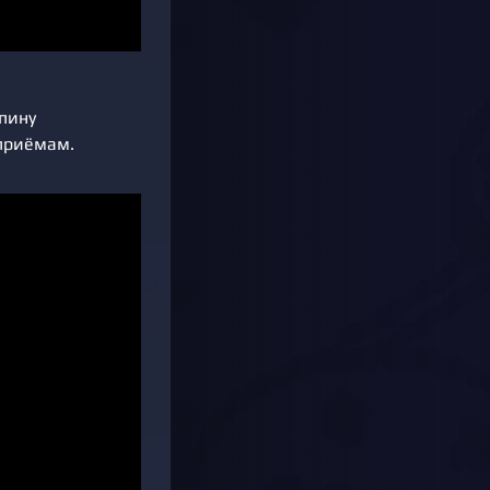
пину
 приёмам.