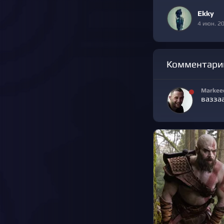
Ekky
4 июн. 2
Комментари
Markee
вазза