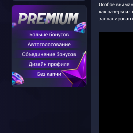
Особое вниман
как лазеры из
запланирован 