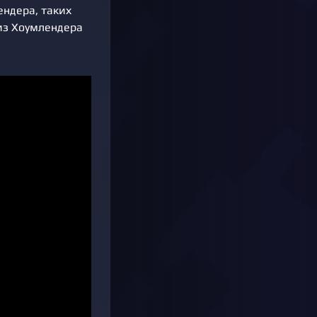
ндера, таких
лиз Хоумлендера