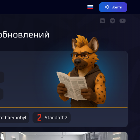
Войти
 обновлений
 of Chernobyl
Standoff 2