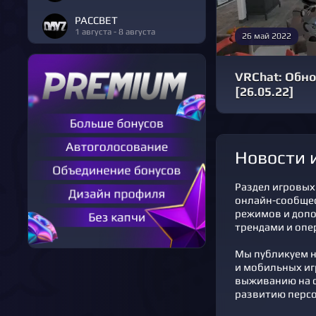
РАССВЕТ
1 августа - 8 августа
26 май 2022
VRChat: Обно
[26.05.22]
новости
Раздел игровых 
онлайн-сообщест
режимов и допо
трендами и опе
Мы публикуем но
и мобильных иг
выживанию на с
развитию персо