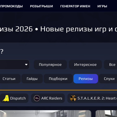
ПРОМОКОДЫ
РОЗЫГРЫШИ
ГЕНЕРАТОР ИМЕН
ИГРЫ
изы 2026 • Новые релизы игр и
м?
Популярное
Интересное
Все
Статьи
Гайды
Подборки
Релизы
Слухи
Dispatch
ARC Raiders
S.T.A.L.K.E.R. 2: Heart