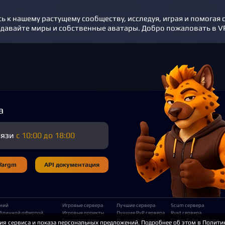
ь к нашему растущему сообществу, исследуя, играя и помогая
здавайте миры и собственные аватары. Добро пожаловать в V
а
вязи
с 10:00 до 18:00
Wargm
API документация
ений
Игровые сервера
Лучшие сервера
Scum сервера
убличной офертой,
Игровые проекты
Лучшие PvP сервера
Rust сервера
Генератор имен
Лучшие PvE сервера
Conan Exiles сервера
ия сервиса и показа персональных предложений. Подробнее об этом в
Полити