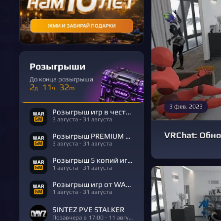
Розыгрыши
До конца розыгрыша
2
11
32
д
ч
m
3 фев. 2023
Розыгрыш игр в честь Дня Рождения
3 августа - 31 августа
VRChat: Обно
Розыгрыш PREMIUM в честь Дня Рождения
3 августа - 31 августа
Розыгрыш 5 копий игры R.E.P.O.
1 августа - 31 августа
Розыгрыш игр от WARGM
1 августа - 31 августа
SINTEZ PVE STALKER
Позавчера в 17:00 - 11 августа