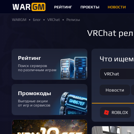
РЕЙТИНГ
ПРОЕКТЫ
НОВОСТИ
WARGM
Блог
VRChat
Релизы
VRChat рел
Рейтинг
Что ище
Поиск серверов
по различным играм
Новости
Промокоды
Выгодные акции
от игр и сервисов
ROBLOX