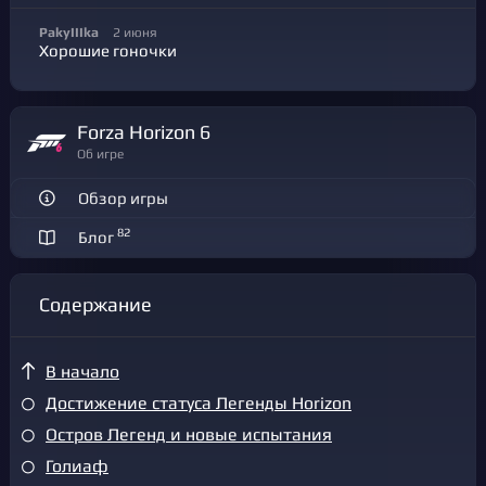
PakyIIIka
2 июня
Хорошие гоночки
Forza Horizon 6
Об игре
Обзор игры
82
Блог
Содержание
В начало
Достижение статуса Легенды Horizon
Остров Легенд и новые испытания
Голиаф