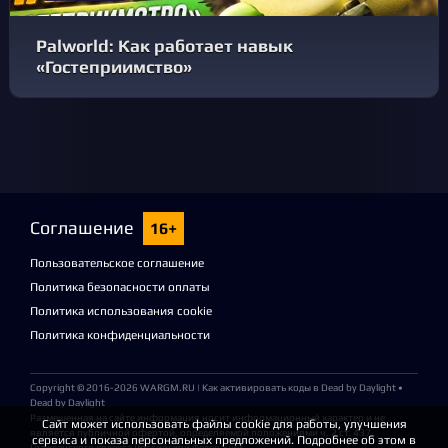
Palworld: Как работает навык
«Гостеприимство»
Соглашение
16+
Пользовательское соглашение
Политика безопасности оплаты
Политика использования cookie
Политика конфиденциальности
Copyright © 2016-2026
WARGM.RU
| Как активировать коды в Dead by Daylight •
Dead by Daylight
Размещенная на сайте информация носит информационный характер и не
Сайт может использовать файлы cookie для работы, улучшения
является публичной офертой, определяемой положениями ч. 2 ст. 437
сервиса и показа персональных предложений. Подробнее об этом в
Гражданского кодекса Российской Федерации.