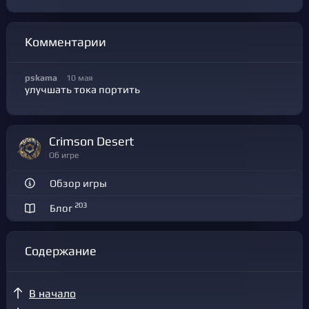
Комментарии
pskama
10 мая
улучшать тока портить
Crimson Desert
Об игре
Обзор игры
203
Блог
Содержание
В начало