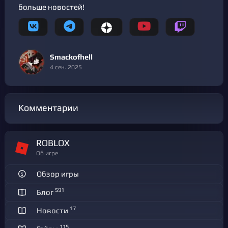
больше новостей!
Smackofhell
4 сен. 2025
Комментарии
ROBLOX
Об игре
Обзор игры
591
Блог
17
Новости
115