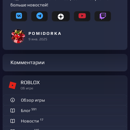
больше новостей!
P O M I D O R K A
9 янв. 2025
Комментарии
ROBLOX
Об игре
Обзор игры
591
Блог
17
Новости