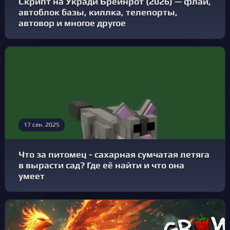
Скрипт на Укради Брейнрот (2026) — флай,
автоблок базы, киллка, телепорты,
автовор и многое другое
17 сен. 2025
Что за питомец - сахарная сумчатая летяга
в вырасти сад? Где её найти и что она
умеет