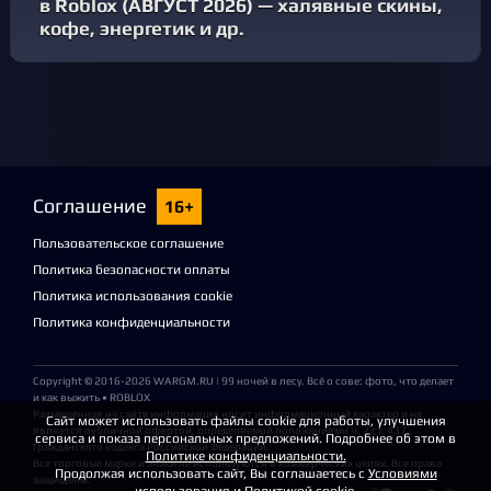
в Roblox (АВГУСТ 2026) — халявные скины,
кофе, энергетик и др.
Соглашение
16+
Пользовательское соглашение
Политика безопасности оплаты
Политика использования cookie
Политика конфиденциальности
Copyright © 2016-2026
WARGM.RU
| 99 ночей в лесу. Всё о сове: фото, что делает
и как выжить • ROBLOX
Размещенная на сайте информация носит информационный характер и не
Сайт может использовать файлы cookie для работы, улучшения
является публичной офертой, определяемой положениями ч. 2 ст. 437
сервиса и показа персональных предложений. Подробнее об этом в
Гражданского кодекса Российской Федерации.
Политике конфиденциальности.
Все торговые марки и знаки не используются в коммерческих целях. Все права
Продолжая использовать сайт, Вы соглашаетесь с
Условиями
защищены.
использования
и
Политикой cookie
.