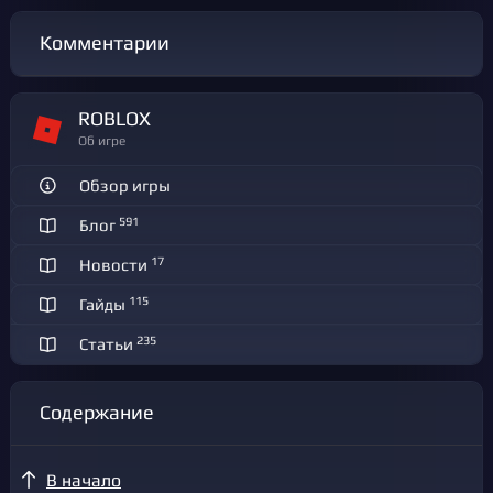
Комментарии
ROBLOX
Об игре
Обзор игры
591
Блог
17
Новости
115
Гайды
235
Статьи
Содержание
В начало