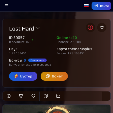
Войти
Lost Hard
ID 80057
Online 4/40
Lost #1
+4
В рейтинге 366
Проверено 16:08
DayZ (1.29.163451) 19/40
DayZ
Карта chernarusplus
Lost DeerIsle
1.29.163451
Версия 1.29.163451
DayZ (1.29.163451) 3/40
Бонусы
0
Пополнить
Lost #2
Бонусы только этого сервера
DayZ (1.29.163451) 8/40
Lost Hard
Бустер
Донат
DayZ (1.29.163451) 4/40