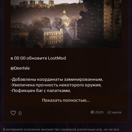
в 00 00 обновите LostMod
@DeerIsle
-Добавлены координаты заминированным,
-Увеличена прочность некоторого оружия,
-Пофикшен баг с палатками,
Показать полностью...
@Cherno1 @Cherno2 @HARD
Новости из лагеря выживших!
22 июля
0
2029
Добавлены координаты Аирдропам.,
В интернете огромное множество серверов различных игр, но не все