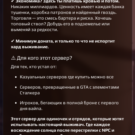
✔
Экономика? Здесь ты платишь кровью и потом.
Никаких миллиардов. Ценность имеет каждая банка
тушенки, коробка патронов и найденный гвоздь.
Торговля — это смесь бартера и риска. Хочешь
топовый ствол? Добудь его в подземелье или
выменяй за редкости.
✔
Минимум доната, и только то что не испортит
хард выживание.
⚠️ Для кого этот сервер?
Для тех, кто устал от:
Казуальных серверов где купить можно все
Серверов, превращенные в GTA c элементами
Сталкера
Игроков, бегающих в полной броне с первого
дня вайпа.
Этот сервер для одиночек и отрядов, которые хотят
испытывать настоящий выживач. Где каждое
восхождение солнца после перестрелки с NPC и