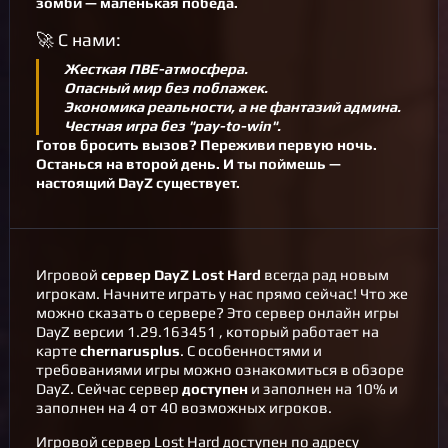
зомби — маленькая победа.
🚀 С нами:
Жесткая ПВЕ-атмосфера.
Опасный мир без поблажек.
Экономика реальности, а не фантазий админа.
Честная игра без "pay-to-win".
Готов бросить вызов? Переживи первую ночь.
Останься на второй день. И ты поймешь —
настоящий DayZ существует.
Игровой
сервер DayZ
Lost Hard
всегда рад новым
игрокам. Начните играть у нас прямо сейчас! Что же
можно сказать о сервере? Это сервер онлайн игры
DayZ версии 1.29.163451 , который работает на
карте
chernarusplus
. С особенностями и
требованиями игры можно ознакомиться в
обзоре
DayZ
. Cейчас сервер
доступен
и заполнен на 10% и
заполнен на 4 от 40 возможных игроков.
Игровой сервер Lost Hard доступен по адресу