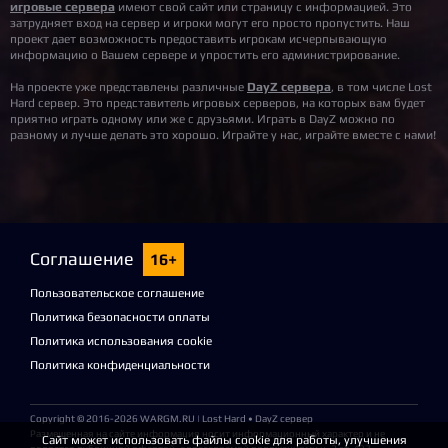
игровые сервера
имеют свой сайт или страницу с информацией. Это
- В лагере появился бывалый дед Артем - он знает,
затрудняет вход на сервер и игроки могут его просто пропустить. Наш
как выживать в этом мире! Артем поделится
проект дает возможность предоставить игрокам исчерпывающую
полезными советами по механикам сервера, а
информацию о Вашем сервере и упростить его администрирование.
также даст задания с ценными наградами.,
На проекте уже представлены различные
DayZ сервера
, в том числе Lost
Но не спешите - его советы откроются только после
Hard сервер. Это представитель игровых серверов, на которых вам будет
выполнения нескольких первых сюжетных заданий
приятно играть одному или же с друзьями. Играть в DayZ можно по
в лагере.
разному и лучше делать это хорошо. Играйте у нас, играйте вместе с нами!
Изменения в квестах:
- Убран квест «Новые задачи, новая сложность»
Вместо него - новое сюжетное задание «Знакомство
с новыми лицами» от Валеры. Он попросит вас
найти механика и вернуть старый долг.
Соглашение
16+
Это задание обязательно для всех игроков - оно
восстанавливает цепочку сюжета!,
Пользовательское соглашение
Политика безопасности оплаты
Политика использования cookie
- После выполнения пары квестов и возвращения в
лагерь, у инженера Виктора откроются задания на
Политика конфиденциальности
сбор верстака - готовьтесь к крафту!,
Квест «Темные поставки» полностью удалён.
Copyright © 2016-2026
WARGM.RU
| Lost Hard • DayZ сервер
Размещенная на сайте информация носит информационный характер и не
Сайт может использовать файлы cookie для работы, улучшения
является публичной офертой, определяемой положениями ч. 2 ст. 437