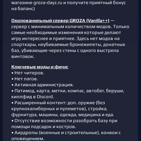
магазине groza-dayz.ru и получите приятный бонус
на баланс)
Околованильный сервер GROZA (Vanilla++)
—
сервер с минимальным количеством модов. Только
самые необходимые изменения которые делают
игру интереснее и приятнее. Здесь нет модов на
спорткары, неубиваемые бронежилеты, донатных
баз, убивающие через стены с одного выстрела
винтовок.
Ключевые моды и фичи:
• Нет читеров.
• Нет лагов.
• Активная администрация.
• Патимод, карта, метки, компас, автобег, беруши,
киллфид в Discord.
• Расширенный контент: доп. оружие (без
крупнокалиберных и пулеметов), стройка,
фурнитура, машины, одежда, медицина и еда.
• Отсутствие возможности разобрать базу при
помощи подсадок и костров.
• Аирдропы (военные и строительные), конвои с
оповещением.