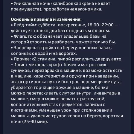
• Уникальная ночь (калибровка экрана не дает
преимуществ), проработанная экономика.
Основные правила и изменения:
• Рейд-тайм: суббота–воскресенье, 18:00–22:00 —
действует только для баз с поднятым флагом.
• Флагшток: обозначает владельцев базы на
которой строить и разбирать можете только Вы.
• Запрещена стройка на берегу, военных базах,
колонках с водой и на дорогах.
• Прочее: x2 стамина, пилой распилить дверцу авто
= 1 лист металла, крафт бочек и матросских
сундуков, перезарядка в машине, возможность есть
в машине, характеристики оружия при наведении,
автосортировка лута и быстрое перемещение лута,
убирается торчащее оружие в машине, бочки
можно перетаскивать с лутом внутри, инвентарь в
машине, смерш можно вешать с разгрузкой,
дополнительный стак предметов, записки с
листочками, уменьшен урон при столкновении
машины, удаление трупов кепок на берегу, короткая
ночь (25-30 мин).