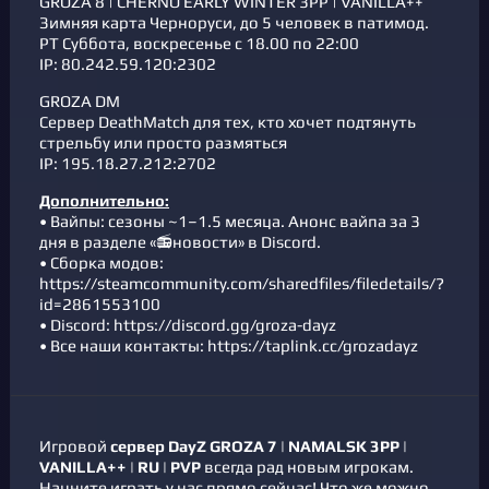
GROZA 8 | CHERNO EARLY WINTER 3PP | VANILLA++
Зимняя карта Черноруси, до 5 человек в патимод.
РТ Суббота, воскресенье с 18.00 по 22:00
IP: 80.242.59.120:2302
GROZA DM
Сервер DeathMatch для тех, кто хочет подтянуть
стрельбу или просто размяться
IP: 195.18.27.212:2702
Дополнительно:
• Вайпы: сезоны ~1–1.5 месяца. Анонс вайпа за 3
дня в разделе «📻новости» в Discord.
• Сборка модов:
https://steamcommunity.com/sharedfiles/filedetails/?
id=2861553100
• Discord: https://discord.gg/groza-dayz
• Все наши контакты: https://taplink.cc/grozadayz
Игровой
сервер DayZ
GROZA 7 | NAMALSK 3PP |
VANILLA++ | RU | PVP
всегда рад новым игрокам.
Начните играть у нас прямо сейчас! Что же можно