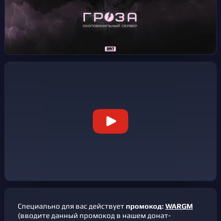
PvP DayZ (1.29.163451) 24/70
GROZA 4.2 | LIVONIA 3PP | Solo Duo Trio | RU | PVP
PvP DayZ (1.29.163451) 18/100
GROZA 4PP MEGA LOOT
DayZ (1.29.163047) 0/15
GROZA 3.2 | CHERNO 1PP | Solo Duo Trio
DayZ (1.29.163451) 30/110
GROZA 9 | CHERNARUS 3PP | 4 MAX | RU | PVP
PvP DayZ (1.29.163451) 16/110
Специально для вас действует
промокод:
WARGM
(вводите данный промокод в нашем донат-