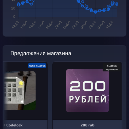
Предложения магазина
aвто выдача
выдача
админом
4 Codelock
200 rub