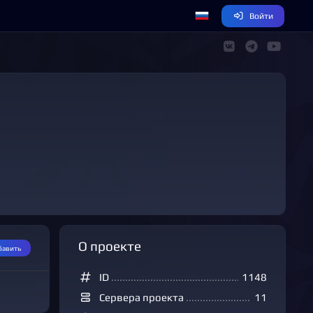
Войти
О проекте
бавить
ID
........................................................................
1148
Сервера проекта
.............................................
11