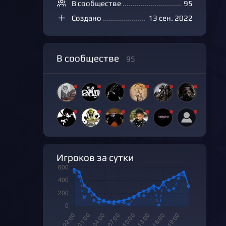
В сообществе
...................................................
95
Создано
............................................................
13 сен. 2022
В сообществе
95
Игроков за сутки