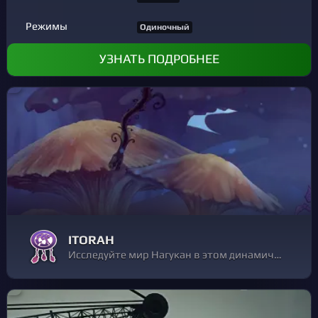
Режимы
Одиночный
УЗНАТЬ ПОДРОБНЕЕ
ITORAH
Исследуйте мир Нагукан в этом динамичном платформере в формате 2,5D Примерьте на себя роль Иторы, единственного человека, оставшегося в этом странном месте. Исследуйте, сражайтесь и выживайте, чтобы выяснить правду о своем прошлом и спасти Нагукан от величайшей угрозы: загадочной чумы!