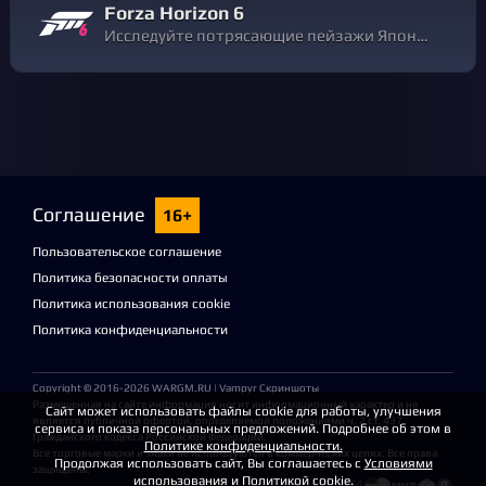
Forza Horizon 6
Исследуйте потрясающие пейзажи Японии за рулем любой из более чем 550 реальных машин и станьте настоящей легендой фестиваля Horizon в самом масштабном гоночном приключении в открытом мире.
Соглашение
16+
Пользовательское соглашение
Политика безопасности оплаты
Политика использования cookie
Политика конфиденциальности
Copyright © 2016-2026
WARGM.RU
| Vampyr Скриншоты
Размещенная на сайте информация носит информационный характер и не
Сайт может использовать файлы cookie для работы, улучшения
является публичной офертой, определяемой положениями ч. 2 ст. 437
сервиса и показа персональных предложений. Подробнее об этом в
Гражданского кодекса Российской Федерации.
Политике конфиденциальности.
Все торговые марки и знаки не используются в коммерческих целях. Все права
Продолжая использовать сайт, Вы соглашаетесь с
Условиями
защищены.
использования
и
Политикой cookie
.