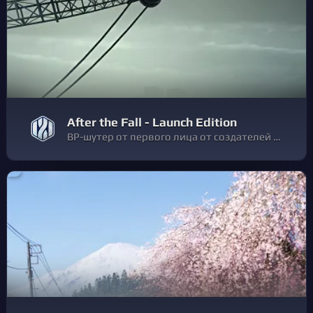
After the Fall - Launch Edition
ВР-шутер от первого лица от создателей Arizona Sunshine®. Огромный враждебный мир и до 4 игроков в эпической битве за выживание.