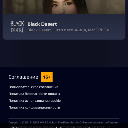
Black Desert
Black Desert — это песочница, MMORPG с живым миром. Участвуйте в динамичных, насыщенных действиями боях, охотьтесь на монстров и огромных боссов, сражайтесь с друзьями в гильдии, чтобы осадить узлы и завоевать замки, тренируйте свои жизненные навыки.
Соглашение
16+
Пользовательское соглашение
Политика безопасности оплаты
Политика использования cookie
Политика конфиденциальности
Copyright © 2016-2026
WARGM.RU
| The Elder Scrolls Online системные требования
Размещенная на сайте информация носит информационный характер и не