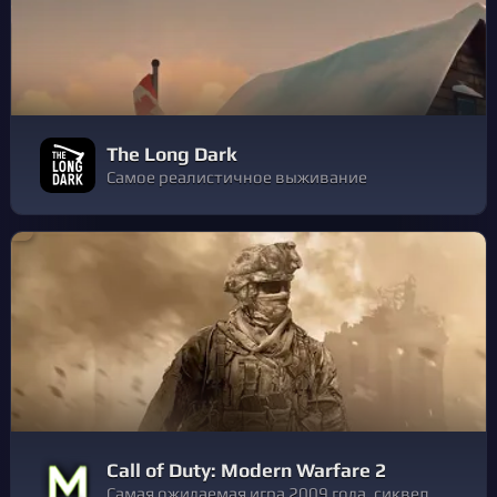
The Long Dark
Самое реалистичное выживание
Call of Duty: Modern Warfare 2
Самая ожидаемая игра 2009 года, сиквел к самому популярному экшену от первого лица за всю историю игр, Modern Warfare 2 продолжает захватывающую историю предыдущих частей. На этот раз игроки столкнутся с новой угрозой: полным уничтожением этого мира.