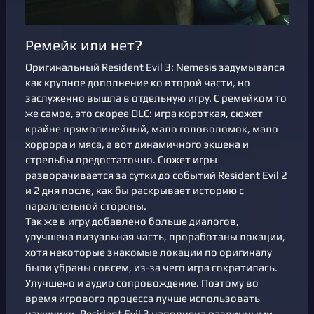
Ремейк или нет?
Оригинальный Resident Evil 3: Nemesis задумывался
как крупное дополнение ко второй части, но
заслуженно вышла в отдельную игру. С ремейком то
же самое, это скорее DLC: игра короткая, сюжет
крайне прямолинейный, мало головоломок, мало
хоррора и мяса, а вот динамичного экшена и
стрельбы предостаточно. Сюжет игры
разворачивается за сутки до событий Resident Evil 2
и 2 дня после, как бы раскрывает историю с
параллельной стороны.
Так же в игру добавлено больше диалогов,
улучшена визуальная часть, проработаны локации,
хотя некоторые знакомые локации по оригиналу
были убраны совсем, из-за чего игра сократилась.
Улучшено и аудио сопровождение. Поэтому во
время игрового процесса лучше использовать
наушники, Resident Evil 3 наполнена различными