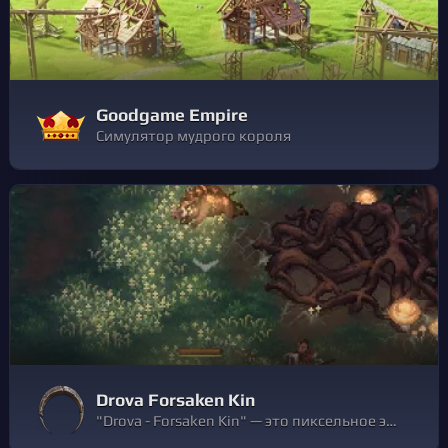
Goodgame Empire
Симулятор мудрого короля
Drova Forsaken Kin
"Drova - Forsaken Kin" — это пиксельное экшен-RPG, вдохновленное мрачными классиками жанра и мистическим очарованием кельтской мифологии.