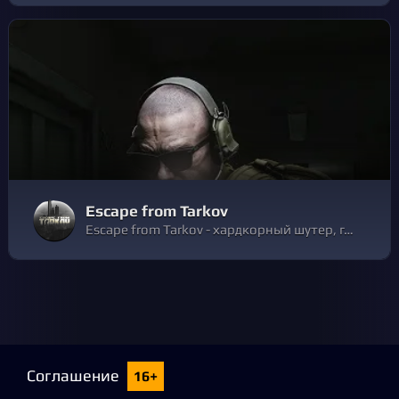
Escape from Tarkov
Escape from Tarkov - хардкорный шутер, где каждый рейд - это игра со смертью. Готовься к рейдам, превозмогай и пробивайся сквозь беспощадных бойцов ЧВК и Диких, пользуйся тактическим преимуществом и забирай самый ценный лут. Ты либо выйдешь живым, либо потеряешь все.
Соглашение
16+