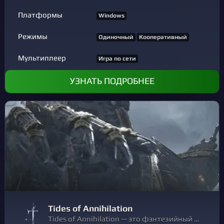
Платформы
Windows
Режимы
Одиночный
Кооперативный
Мультиплеер
Игра по сети
УЗНАТЬ ПОДРОБНЕЕ
Tides of Annihilation
Tides of Annihilation — это фэнтезийный приключенческий боевик. Раскройте тайну потустороннего вторжения в разрушенный современный Лондон, выпустив на волю орды врагов. Играя за Гвендолин, сражайтесь бок о бок с призрачными рыцарями, чтобы спасти свою семью