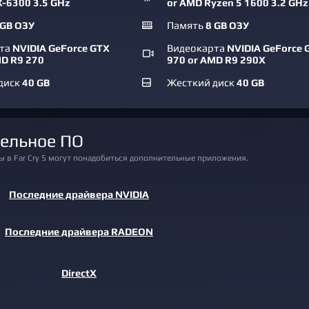
X-6300 3.5 GHz
or AMD Ryzen 5 1600 3.2 GHz
 GB ОЗУ
Память
8 GB ОЗУ
рта
NVIDIA GeForce GTX
Видеокарта
NVIDIA GeForce 
MD R9 270
970 or AMD R9 290X
диск
40 GB
Жесткий диск
40 GB
тельное ПО
ры в Far Cry 5 могут понадобиться дополнительные приложения.
Последние драйвера NVIDIA
Последние драйвера RADEON
DirectX