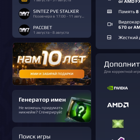
or AMD F
SINTEZ PVE STALKER
Память
8
Позавчера в 17:00 - 11 августа
Видеока
670 or A
РАССВЕТ
1 августа - 8 августа
Жесткий 
Дополни
Для корректной иг
Генератор имен
Не можешь придумать
никнейм? Сгенерируй!
Поиск игры