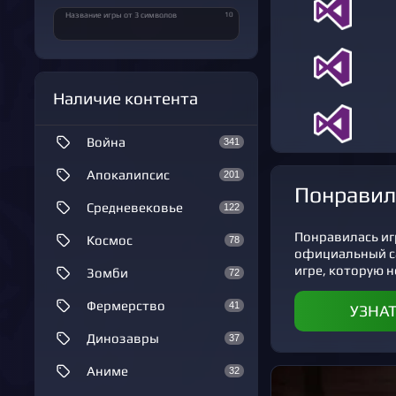
10
Название игры от 3 символов
Наличие контента
Война
341
Апокалипсис
201
Понравил
Средневековье
122
Понравилась игр
Космос
78
официальный с
игре, которую не
Зомби
72
Фермерство
41
УЗНА
Динозавры
37
Аниме
32