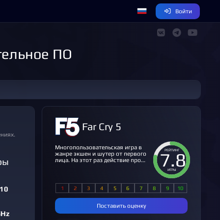
Войти
тельное ПО
Far Cry 5
ениях.
Многопользовательская игра в
РЕЙТИНГ
7.8
жанре экшен и шутер от первого
ры
лица. На этот раз действие про...
ИГРЫ
 10
Поставить оценку
GHz