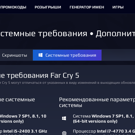
ПРОМОКОДЫ
РОЗЫГРЫШИ
ГЕНЕРАТОР ИМЕН
ИГРЫ
 системные требования • Дополни
Скриншоты
Системные требования
е требования Far Cry 5
ar Cry 5 могут отличаться от указанных в виду изменений в выходящих обновл
е системные
Рекомендованные парамет
системы
indows 7 SP1, 8.1, 10
Система
Windows 7 SP1, 8.1,
rsions only)
(64-bit versions only)
ор
Intel i5-2400 3.1 GHz
Процессор
Intel i7-4770 3.4 