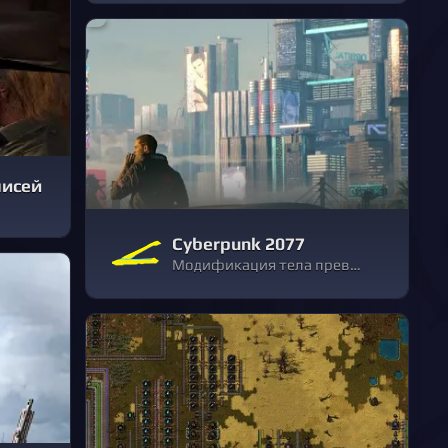
писей
Cyberpunk 2077
Модификация тела превыше всего