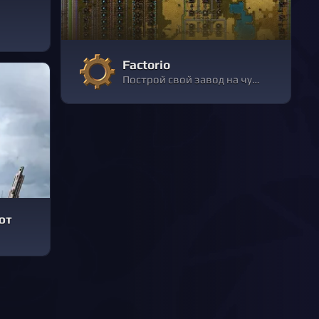
Factorio
Построй свой завод на чужой планете
ют