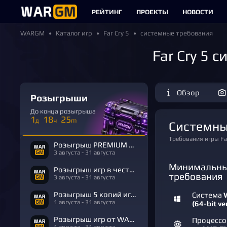
РЕЙТИНГ
ПРОЕКТЫ
НОВОСТИ
WARGM
Каталог игр
Far Cry 5
системные требования
Far Cry 5
Обзор
Розыгрыши
До конца розыгрыша
1
18
25
д
ч
m
Системны
Требования игры F
Розыгрыш PREMIUM в честь Дня Рождения
3 августа - 31 августа
Минимальны
Розыгрыш игр в честь Дня Рождения
требования
3 августа - 31 августа
Розыгрыш 5 копий игры R.E.P.O.
Система
W
1 августа - 31 августа
(64-bit ve
Розыгрыш игр от WARGM
Процесс
1 августа - 31 августа