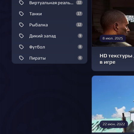
Виртуальная реальность
22
Танки
17
Рыбалка
12
Дикий запад
9
8 июл. 2025
Футбол
8
HD текстуры 
Пираты
6
в игре
22 июн. 2022