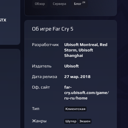
24
Обзор
Сервера
Блог
GTX
Об игре Far Cry 5
Разработчик
Ubisoft Montreal, Red
Storm, Ubisoft
Shanghai
Издатель
Ubisoft
Дата релиза
27 мар. 2018
Оф. сайт
far-
cry.ubisoft.com/game/
ru-ru/home
Тип
Клиентская
Жанры
Шутер
Экшен