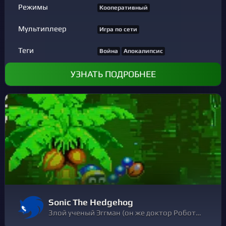
Режимы
Кооперативный
Мультиплеер
Игра по сети
Теги
Война
Апокалипсис
УЗНАТЬ ПОДРОБНЕЕ
Sonic The Hedgehog
Злой ученый Эггман (он же доктор Роботник) похитил бедных животных Южного острова и превратил их в роботов. И лишь один герой может победить доктора Эггмана и спасти зверюшек из его грязных лап — это супер крутой ёжик с синими колючими волосами, Соник