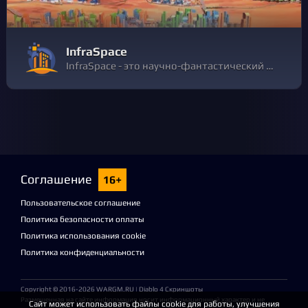
InfraSpace
InfraSpace - это научно-фантастический градостроительный симулятор, где каждый производимый ресурс должен проходить через транспортную инфраструктуру. Начните добычу ресурсов, управляйте производством и убедитесь, что дорожная сеть соответствует задаче.
Соглашение
16+
Пользовательское соглашение
Политика безопасности оплаты
Политика использования cookie
Политика конфиденциальности
Copyright © 2016-2026
WARGM.RU
| Diablo 4 Скриншоты
Размещенная на сайте информация носит информационный характер и не
Сайт может использовать файлы cookie для работы, улучшения