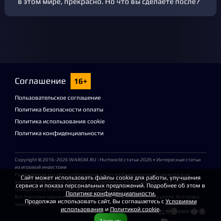
в этом мире, прекрасно. Но что вы сделаете после?
Соглашение
16+
Пользовательское соглашение
Политика безопасности оплаты
Политика использования cookie
Политика конфиденциальности
Copyright © 2016-2026
WARGM.RU
| Hurtworld статьи 2026 • Интересные статьи
из игровой индустрии
Размещенная на сайте информация носит информационный характер и не
Сайт может использовать файлы cookie для работы, улучшения
является публичной офертой, определяемой положениями ч. 2 ст. 437
сервиса и показа персональных предложений. Подробнее об этом в
Гражданского кодекса Российской Федерации.
Политике конфиденциальности.
Все торговые марки и знаки не используются в коммерческих целях. Все права
Продолжая использовать сайт, Вы соглашаетесь с
Условиями
защищены.
использования
и
Политикой cookie
.
Закрыть