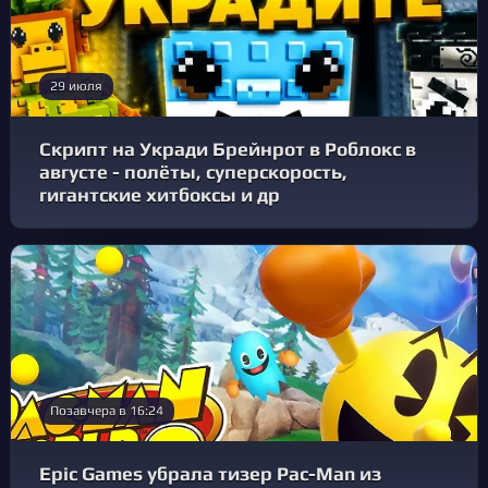
29 июля
Скрипт на Укради Брейнрот в Роблокс в
августе - полёты, суперскорость,
гигантские хитбоксы и др
Позавчера в 16:24
Epic Games убрала тизер Pac-Man из