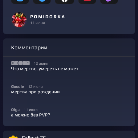
P O M I D O R K A
11 июня
Комментарии
🅳🆄🆂🆃🆈
12 июня
Что мертво, умереть не может
Goodie
12 июня
мертва при рождении
Olga
11 июня
а можно без PVP?