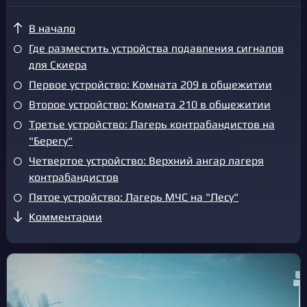
В начало
Где разместить устройства подавления сигналов
для Скиера
Первое устройство: Комната 209 в общежитии
Второе устройство: Комната 210 в общежитии
Третье устройство: Лагерь контрабандистов на
"Берегу"
Четвертое устройство: Верхний ангар лагеря
контрабандистов
Пятое устройство: Лагерь МЧС на "Лесу"
Комментарии