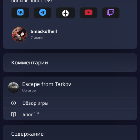
больше новостей!
Smackofhell
7 июня
Комментарии
Escape from Tarkov
Об игре
Обзор игры
134
Блог
Содержание