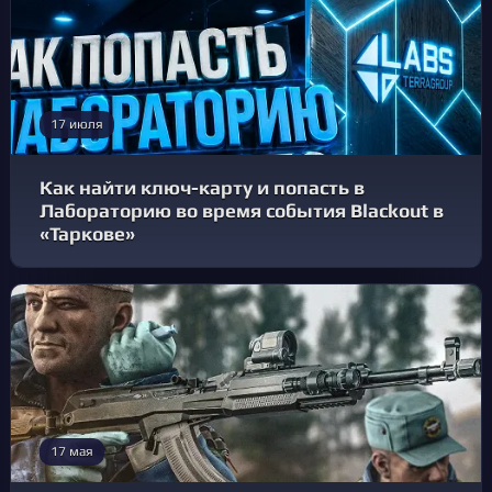
17 июля
Как найти ключ-карту и попасть в
Лабораторию во время события Blackout в
«Таркове»
17 мая