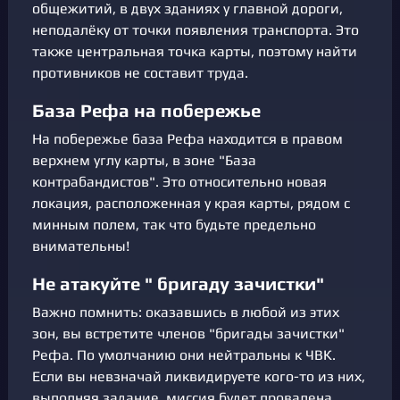
общежитий, в двух зданиях у главной дороги,
неподалёку от точки появления транспорта. Это
также центральная точка карты, поэтому найти
противников не составит труда.
База Рефа на побережье
На побережье база Рефа находится в правом
верхнем углу карты, в зоне "База
контрабандистов". Это относительно новая
локация, расположенная у края карты, рядом с
минным полем, так что будьте предельно
внимательны!
Не атакуйте " бригаду зачистки"
Важно помнить: оказавшись в любой из этих
зон, вы встретите членов "бригады зачистки"
Рефа. По умолчанию они нейтральны к ЧВК.
Если вы невзначай ликвидируете кого-то из них,
выполняя задание, миссия будет провалена.