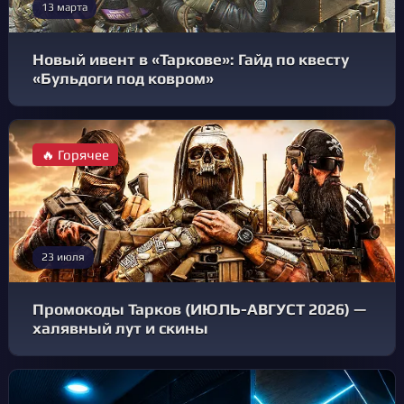
13 марта
Новый ивент в «Таркове»: Гайд по квесту
«Бульдоги под ковром»
🔥 Горячее
23 июля
Промокоды Тарков (ИЮЛЬ-АВГУСТ 2026) —
халявный лут и скины