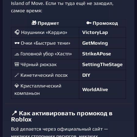
Island of Move. Если ты туда ещё не заходил,
самое время:
🎁 Предмет
🔑 Промокод
🎧 Наушники «Кардио»
VictoryLap
🕶️ Очки «Быстрые тени»
GetMoving
🧢 Головной убор «Хастл»
StrikeAPose
🎒 Чёрный рюкзак
SettingTheStage
🪄 Кинетический посох
DIY
💎 Кристаллический
WorldAlive
компаньон
📍 Как активировать промокод в
Roblox
Всё делается через официальный сайт —
никаких сторонних ресурсов, никаких