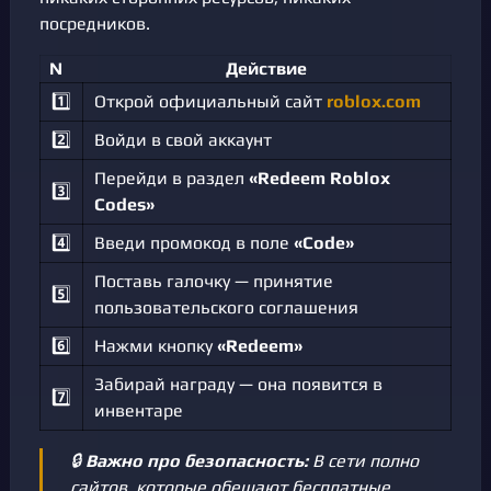
посредников.
№
Действие
1️⃣
Открой официальный сайт
roblox.com
2️⃣
Войди в свой аккаунт
Перейди в раздел
«Redeem Roblox
3️⃣
Codes»
4️⃣
Введи промокод в поле
«Code»
Поставь галочку — принятие
5️⃣
пользовательского соглашения
6️⃣
Нажми кнопку
«Redeem»
Забирай награду — она появится в
7️⃣
инвентаре
🔒
Важно про безопасность:
В сети полно
сайтов, которые обещают бесплатные