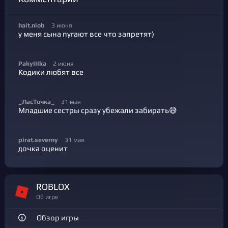
hait.niob
3 июня
у меня сына пугают все что запретят)
PakyIIIka
2 июня
Кодики любят все
_ЛасТочка_
31 мая
Младшие сестры сразу убежали забирать😅
pirat.severny
31 мая
дочка оценит
ROBLOX
Об игре
Обзор игры