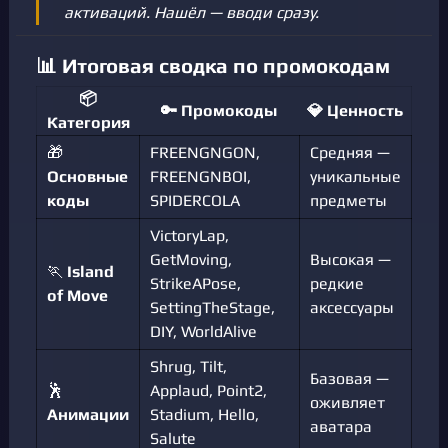
активаций. Нашёл — вводи сразу.
📊 Итоговая сводка по промокодам
📦
🔑 Промокоды
💎 Ценность
Категория
🎁
FREENGNGON,
Средняя —
Основные
FREENGNBOI,
уникальные
коды
SPIDERCOLA
предметы
VictoryLap,
GetMoving,
Высокая —
🏃
Island
StrikeAPose,
редкие
of Move
SettingTheStage,
аксессуары
DIY, WorldAlive
Shrug, Tilt,
Базовая —
🕺
Applaud, Point2,
оживляет
Анимации
Stadium, Hello,
аватара
Salute