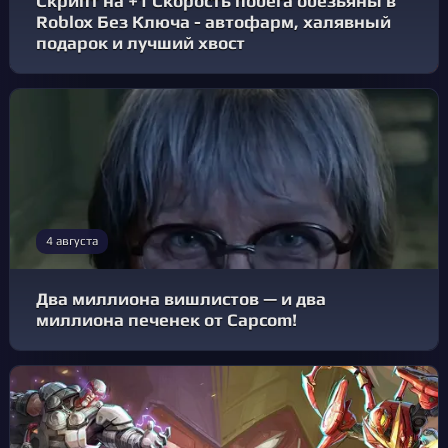
Скрипт на +1 Скорость побега обезьяны в
Roblox Без Ключа - автофарм, халявный
подарок и лучший хвост
4 августа
Два миллиона вишлистов — и два
миллиона печенек от Capcom!