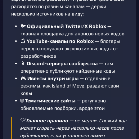
расходятся по разным каналам — держи
несколько источников на виду:
🐦
Официальный Twitter/X Roblox
—
главная площадка для анонсов новых кодов
📺
YouTube-каналы по Roblox
— блогеры
нередко получают эксклюзивные коды от
разработчиков
📱
Discord-серверы сообщества
— там
оперативно публикуют найденные коды
🎮
Ивенты внутри игры
— отдельные
режимы, как Island of Move, раздают свои
коды
🌐
Тематические сайты
— регулярно
обновляемые подборки, вроде этой
💡
Главное правило
— не медли. Свежий код
может сгореть через несколько часов после
публикации, если установлен лимит