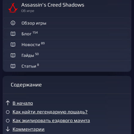
Assassin’s Creed Shadows
Об игре
Обзор игры
154
Блог
89
Новости
50
Гайды
8
Статьи
Содержание
В начало
Как найти легендарную лошадь?
Как экипировать ездового маунта
Комментарии