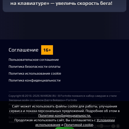
на клавиатуре» — увеличь скорость бега!
Соглашение
16+
Пользовательское соглашение
Политика безопасности оплаты
Политика использования cookie
Политика конфиденциальности
Copyright © 2016-2026
WARGM.RU
| В Fortnite появился набор самурая в стиле
Звездных войн со скином Дарта Вейдера • Fortnite
Размещенная на сайте информация носит информационный характер и не
Сайт может использовать файлы cookie для работы, улучшения
является публичной офертой, определяемой положениями ч. 2 ст. 437
сервиса и показа персональных предложений. Подробнее об этом в
Гражданского кодекса Российской Федерации.
Политике конфиденциальности.
Все торговые марки и знаки не используются в коммерческих целях. Все права
Продолжая использовать сайт, Вы соглашаетесь с
Условиями
защищены.
использования
и
Политикой cookie
.