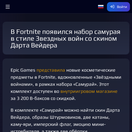
Войти
В Fortnite появился набор самурая
в стиле Звездных войн со скином
Дарта Вейдера
Epic Games
представила
новые косметические
предметы в Fortnite, вдохновленные «Звёздными
войнами», в рамках набора «Самурай». Этот
комплект доступен во
внутриигровом магазине
за 3 200 В-баксов со скидкой.
В комплекте «Самурай» можно найти скин Дарта
Вейдера, образы Штурмовиков, две катаны,
каму-яри, имперский флаг, эмоцию мини-
истребителя, а также две обёртки.