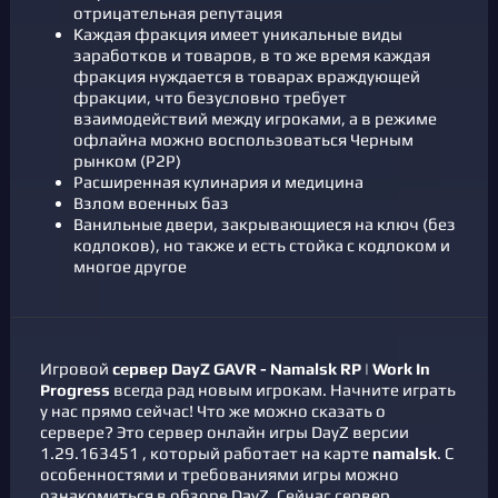
отрицательная репутация
Каждая фракция имеет уникальные виды
заработков и товаров, в то же время каждая
фракция нуждается в товарах враждующей
фракции, что безусловно требует
взаимодействий между игроками, а в режиме
офлайна можно воспользоваться Черным
рынком (P2P)
Расширенная кулинария и медицина
Взлом военных баз
Ванильные двери, закрывающиеся на ключ (без
кодлоков), но также и есть стойка с кодлоком и
многое другое
Игровой
сервер DayZ
GAVR - Namalsk RP | Work In
Progress
всегда рад новым игрокам. Начните играть
у нас прямо сейчас! Что же можно сказать о
сервере? Это сервер онлайн игры DayZ версии
1.29.163451 , который работает на карте
namalsk
. С
особенностями и требованиями игры можно
ознакомиться в
обзоре DayZ
. Cейчас сервер