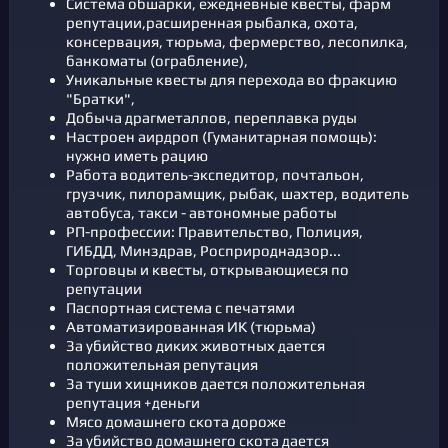
Система обшарки, ежедневные квесты, фарм
репутации,расширенная рыбалка, охота,
консервация, тюрьма, фермерство, лесопилка,
банкоматы (ограбление),
Уникальные квесты для перехода во фракцию
"Братки",
Добыча драгметаллов, переплавка руды
Настроен аирдроп (Гуманитарная помощь):
нужно иметь рацию
Работа водитель-экспедитор, почтальон,
грузчик, пилорамщик, рыбак, шахтер, водитель
автобуса, такси - автономные работы
РП-профессии: Правительство, Полиция,
ГИБДД, Минздрав, Росприроднадзор...
Торговцы и квесты, открывающиеся по
репутации
Паспортная система с печатями
Автоматизированная ИК (тюрьма)
За убийство диких животных дается
положительная репутация
За туши хищников дается положительная
репутация +деньги
Мясо домашнего скота дороже
За убийство домашнего скота дается