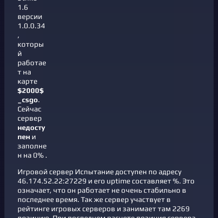
1.6
версии
1.0.0.34
,
которы
й
работае
т на
карте
$2000$
_csgo
.
Cейчас
сервер
недосту
пен
и
заполне
н на 0% .
Игровой сервер Испытание доступен по адресу
46.174.52.22:27229 и его uptime составляет %. Это
означает, что он работает не очень стабильно в
последнее время. Так же сервер участвует в
рейтинге игровых серверов
и занимает там 2269
позицию. При последнем расчете позиция сервера