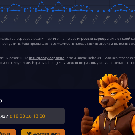
ножество серверов различных игр, но не все
игровые сервера
имеют свой сай
о пропустить. Наш проект дает возможность предоставить игрокам исчерпыв
влены различные
Insurgency сервера
, в том числе Delta 41 - Max.Resistance 
ли же с друзьями. Играть в Insurgency можно по разному и лучше делать это х
а
вязи
с 10:00 до 18:00
Wargm
API документация