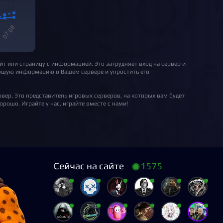
т или страницу с информацией. Это затрудняет вход на сервер и
ающую информацию о Вашем сервере и упростить его
сервер. Это представитель игровых серверов, на которых вам будет
орошо. Играйте у нас, играйте вместе с нами!
Сейчас на сайте
1575