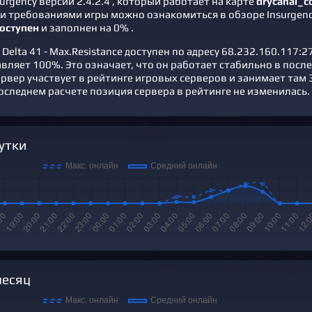
urgency версии 2.4.2.4 , который работает на карте
drycanal_c
и требованиями игры можно ознакомиться в
обзоре Insurgen
оступен
и заполнен на 0% .
Delta 41 - Max.Resistance доступен по адресу 68.232.160.117:2
авляет 100%. Это означает, что он работает стабильно в посл
ервер участвует в
рейтинге игровых серверов
и занимает там 
оследнем расчете позиция сервера в рейтинге не изменилась.
сутки
месяц