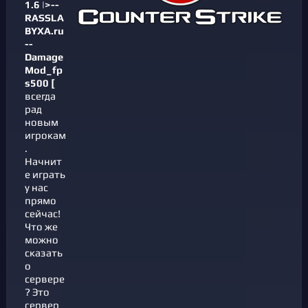
1.6
|>--
RASSLA
BYXA.ru
--
Damage
Mod_fp
s500 [
всегда
рад
новым
игрокам
.
Начнит
е играть
у нас
прямо
сейчас!
Что же
можно
сказать
о
сервере
? Это
сервер