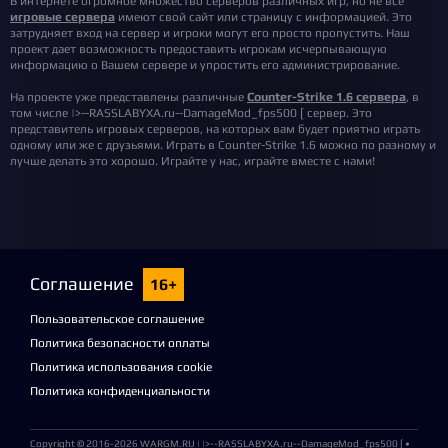
В интернете огромное множество серверов различных игр, но не все
игровые сервера
имеют свой сайт или страницу с информацией. Это
затрудняет вход на сервер и игроки могут его просто пропустить. Наш
проект дает возможность предоставить игрокам исчерпывающую
информацию о Вашем сервере и упростить его администрирование.
На проекте уже представлены различные
Counter-Strike 1.6 сервера
, в
том числе |>--RASSLABYXA.ru--DamageMod_fps500 [ сервер. Это
представитель игровых серверов, на которых вам будет приятно играть
одному или же с друзьями. Играть в Counter-Strike 1.6 можно по разному и
лучше делать это хорошо. Играйте у нас, играйте вместе с нами!
Соглашение
16+
Пользовательское соглашение
Политика безопасности оплаты
Политика использования cookie
Политика конфиденциальности
Copyright © 2016-2026
WARGM.RU
| |>--RASSLABYXA.ru--DamageMod_fps500 [ •