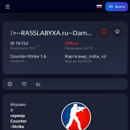
Войти
|>--RASSLABYXA.ru--DamageMod_fps500 [
ID 16152
Offline
+296
В рейтинге 704
Проверено 06:10
Counter-Strike 1.6
Карта awp_india_v2
9540945
Версия 9540945
Игрово
й
сервер
Counter
-Strike