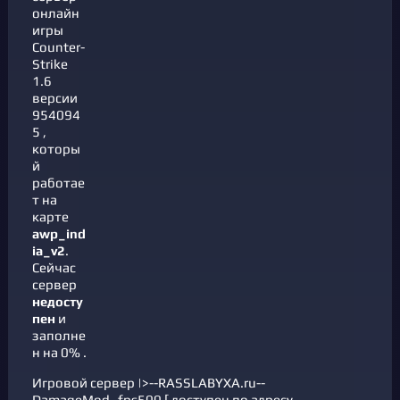
онлайн
игры
Counter-
Strike
1.6
версии
954094
5 ,
которы
й
работае
т на
карте
awp_ind
ia_v2
.
Cейчас
сервер
недосту
пен
и
заполне
н на 0% .
Игровой сервер |>--RASSLABYXA.ru--
DamageMod_fps500 [ доступен по адресу