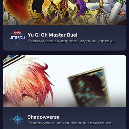
Yu Gi Oh Master Duel
Классическое цифровое издание карточной игры, которая совершенствуется больше 20 лет! Соревнуйтесь на самых высших уровнях с игроками по всему миру.
Shadowverse
Shadowverse - это многопользовательская пошаговая карточная игра ААА с веселым сообществом из более 1 миллиона игроков в день!