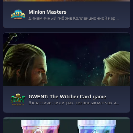
Minion Masters
Динамичный гибрид Коллекционной карточной игры и Башенной защиты. Играй 1 на 1 - или 2 на 2 - и участвуй в динамичных боях наполненных инновационными стратегиями и хитрыми приемами! Собери 200+ карт с уникальными механиками.
GWENT: The Witcher Card game
В классических играх, сезонных матчах и на арене вам не обойтись без уловок и хитрых приёмов. ГВИНТ, карточная игра по вселенной «Ведьмака», ждёт вас!