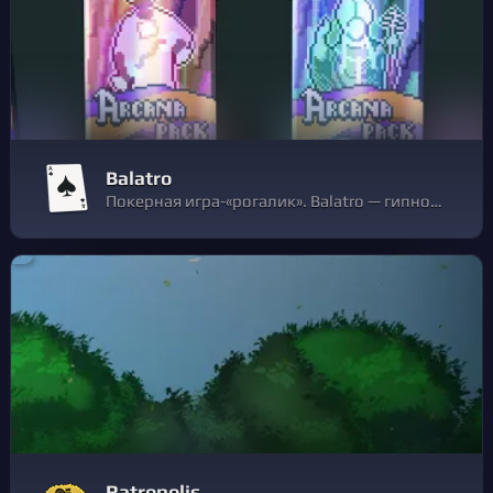
Balatro
Покерная игра-«рогалик». Balatro — гипнотически увлекательная игра с построением колод, где можно использовать нестандартные покерные комбинации, находить джокеров в решающие моменты и запускать забойные, возмутительно мощные комбо.
Ratropolis