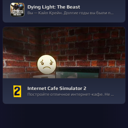
Dying Light: The Beast
Вы — Кайл Крейн. Долгие годы вы были подопытным и вот наконец вышли на тропу мести. Вас ждет уникальная комбинация боевика в открытом мире и хоррора на выживание. Тому, кто превратил вас в получеловека-полузверя, несдобровать.
Internet Cafe Simulator 2
Постройте отличное интернет-кафе. Не позволяйте уличным бандитам и бандитам забирать ваши деньги. Они даже могут бросить бомбу в ваше кафе.