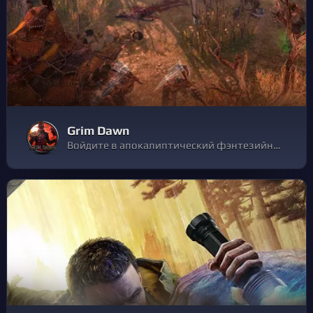
Grim Dawn
Войдите в апокалиптический фэнтезийный мир, где человечество находится на грани вымирания, железо ценится выше золота, а доверие зарабатывается с трудом. Эта ARPG включает в себя сложное развитие персонажа, сотни уникальных предметов, крафт и квесты с выбором и последствиями.