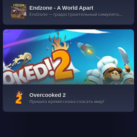
Endzone - A World Apart
Endzone — градостроительный симулятор о возрождении цивилизации после ядерной катастрофы. Дайте дом своим согражданам и помогите им выжить на руинах старого мира, невзирая на радиацию, ядовитые дожди, песчаные бури и засухи.
Overcooked 2
Пришло время снова спасать мир!