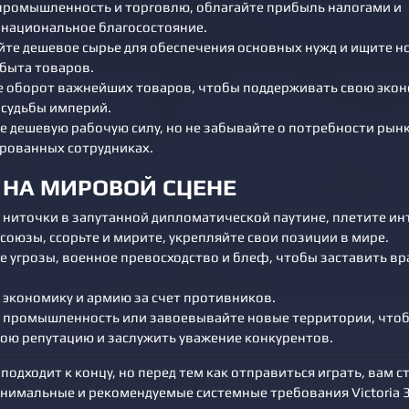
промышленность и торговлю, облагайте прибыль налогами и
национальное благосостояние.
те дешевое сырье для обеспечения основных нужд и ищите н
сбыта товаров.
е оборот важнейших товаров, чтобы поддерживать свою эко
 судьбы империй.
е дешевую рабочую силу, но не забывайте о потребности рынк
ованных сотрудниках.
 НА МИРОВОЙ СЦЕНЕ
 ниточки в запутанной дипломатической паутине, плетите ин
союзы, ссорьте и мирите, укрепляйте свои позиции в мире.
е угрозы, военное превосходство и блеф, чтобы заставить вр
 экономику и армию за счет противников.
 промышленность или завоевывайте новые территории, что
вою репутацию и заслужить уважение конкурентов.
3 подходит к концу, но перед тем как отправиться играть, вам с
инимальные и рекомендуемые системные требования Victoria 3