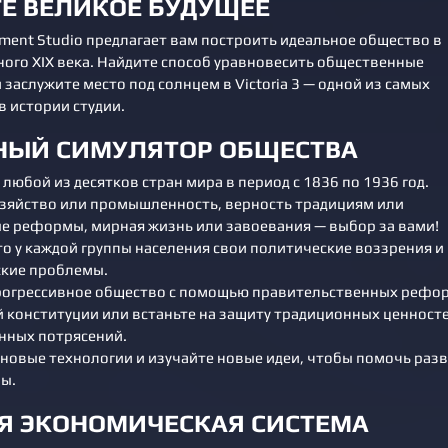
Е ВЕЛИКОЕ БУДУЩЕЕ
pment Studio предлагает вам построить идеальное общество в
ного XIX века. Найдите способ уравновесить общественные
заслужите место под солнцем в Victoria 3 — одной из самых
в истории студии.
НЫЙ СИМУЛЯТОР ОБЩЕСТВА
любой из десятков стран мира в период с 1836 по 1936 год.
озяйство или промышленность, верность традициям или
е реформы, мирная жизнь или завоевания — выбор за вами!
то у каждой группы населения свои политические воззрения и
кие проблемы.
рогрессивное общество с помощью правительственных рефо
 конституции или встаньте на защиту традиционных ценносте
ных потрясений.
 новые технологии и изучайте новые идеи, чтобы помочь раз
ны.
Я ЭКОНОМИЧЕСКАЯ СИСТЕМА