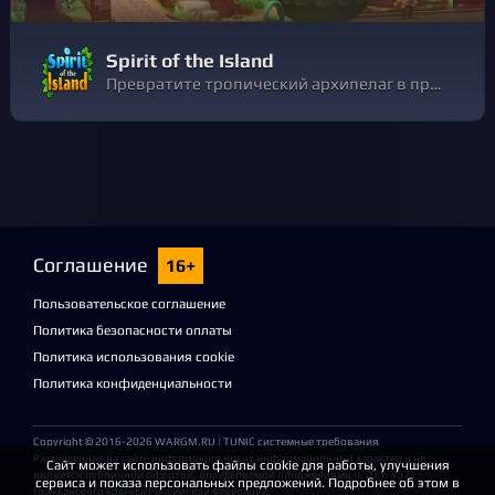
Spirit of the Island
Превратите тропический архипелаг в процветающий курорт в кооперативном ролевом симуляторе Spirit of the Island. Постройте свою ферму, ухаживайте за животными, мастерите всевозможные предметы, готовьте деликатесы, собирайте ресурсы и стройте магазины или музеи, чтобы привлекать туристов!
Соглашение
16+
Пользовательское соглашение
Политика безопасности оплаты
Политика использования cookie
Политика конфиденциальности
Copyright © 2016-2026
WARGM.RU
| TUNIC системные требования
Размещенная на сайте информация носит информационный характер и не
Сайт может использовать файлы cookie для работы, улучшения
является публичной офертой, определяемой положениями ч. 2 ст. 437
сервиса и показа персональных предложений. Подробнее об этом в
Гражданского кодекса Российской Федерации.