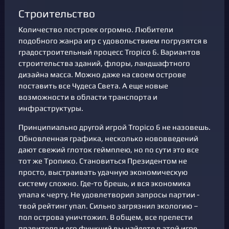
Строительство
Количество построек огромно. Любители
подобного жанра игр с удовольствием погрузятся в
градостроительный процесс Tropico 6. Вариантов
строительства зданий, флоры, ландшафтного
дизайна масса. Можно даже на своем острове
поставить все Чудеса Света. А еще новые
возможности в области транспорта и
инфраструктуры.
Принципиально другой игрой Tropico 6 не назовешь.
Обновленная графика, несколько нововведений
дают свежий глоток геймплею, но по сути это все
тот же Тропико. Становиться Президентом не
просто, выстраивать удачную экономическую
систему сложно. Где-то брешь, и вся экономика
упала к черту. Не удовлетворил запросы партии -
твой рейтинг упал. Сильно загрязнил экологию –
пол острова уничтожил. В общем, все прелести
правителя и его функций вы найдете в этой игре.