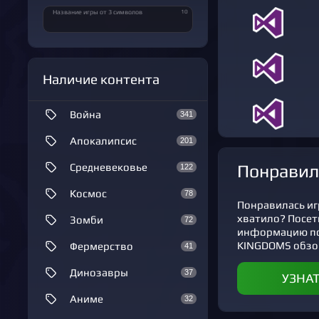
10
Название игры от 3 символов
Наличие контента
Война
341
Апокалипсис
201
Понравил
Средневековье
122
Космос
78
Понравилась иг
хватило? Посет
Зомби
72
информацию по о
KINGDOMS обзо
Фермерство
41
Динозавры
37
УЗНА
Аниме
32