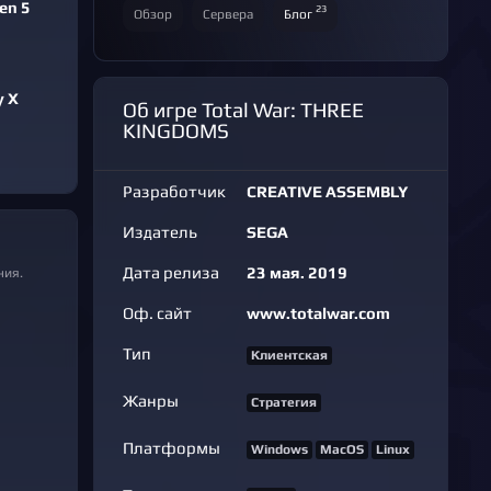
zen 5
23
Обзор
Сервера
Блог
y X
Об игре Total War: THREE
KINGDOMS
Разработчик
CREATIVE ASSEMBLY
Издатель
SEGA
Дата релиза
23 мая. 2019
ния.
Оф. сайт
www.totalwar.com
Тип
Клиентская
Жанры
Стратегия
Платформы
Windows
MacOS
Linux