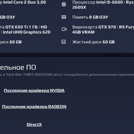
ор
Intel Core 2 Duo 3,00
Процессор
Intel i5-6600 | Ry
2600X
 GB ОЗУ
Память
8 GB ОЗУ
рта
GTX 650 Ti 1 ГБ | HD
Видеокарта
GTX 970 | R9 Fur
 | Intel UHD Graphics 620
4GB VRAM
диск
60 GB
Жесткий диск
60 GB
тельное ПО
ры в Total War: THREE KINGDOMS могут понадобиться дополнительные приложе
Последние драйвера NVIDIA
Последние драйвера RADEON
DirectX