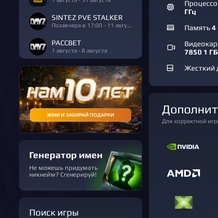
Процесс
ГГц
SINTEZ PVE STALKER
Позавчера в 17:00 - 11 августа
Память
4
РАССВЕТ
Видеока
1 августа - 8 августа
7850 1 ГБ
Жесткий 
Дополни
Для корректной иг
Генератор имен
Не можешь придумать
никнейм? Сгенерируй!
Поиск игры