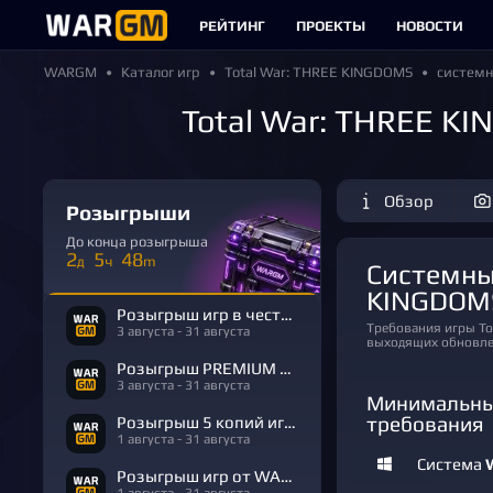
РЕЙТИНГ
ПРОЕКТЫ
НОВОСТИ
WARGM
Каталог игр
Total War: THREE KINGDOMS
системн
Total War: THREE K
Обзор
Розыгрыши
До конца розыгрыша
2
5
48
д
ч
m
Системные требования Total War: THREE
KINGDOM
Розыгрыш игр в честь Дня Рождения
Требования игры Total War: THREE KINGDOMS могут отличаться от указанных в виду изменений в
3 августа - 31 августа
выходящих обновле
Розыгрыш PREMIUM в честь Дня Рождения
3 августа - 31 августа
Минимальны
требования
Розыгрыш 5 копий игры R.E.P.O.
1 августа - 31 августа
Система
Розыгрыш игр от WARGM
1 августа - 31 августа