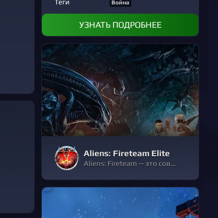
Теги
Война
УЗНАТЬ ПОДРОБНЕЕ
Aliens: Fireteam Elite
Aliens: Fireteam — это совместная игра на выживание в жанре шутера от третьего лица, действие которой происходит в знаменитой вселенной Alien. Ваш отряд закаленных морских пехотинцев будет заброшен в самую гущу отчаянного боя, и вам предстоит сдержать натиск инопланетной угрозы.