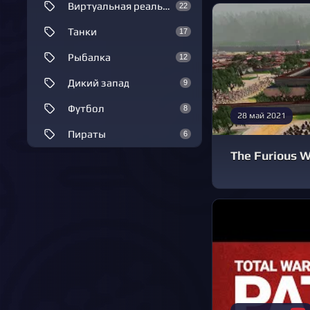
Виртуальная реальность
22
Танки
17
Рыбалка
12
Дикий запад
9
Футбол
8
28 май 2021
Пираты
6
The Furious 