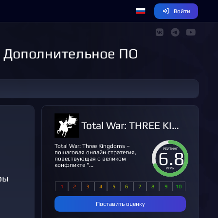
Войти
• Дополнительное ПО
Total War: THREE KINGDOMS
Total War: Three Kingdoms –
РЕЙТИНГ
6.8
пошаговая онлайн стратегия,
повествующая о великом
конфликте "...
ИГРЫ
ры
Поставить оценку