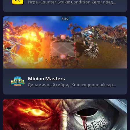
Игра «Counter-Strike: Condition Zero» представляет собой потрясающую смесь одиночной игры и многопользовательских баталий.
Minion Masters
Динамичный гибрид Коллекционной карточной игры и Башенной защиты. Играй 1 на 1 - или 2 на 2 - и участвуй в динамичных боях наполненных инновационными стратегиями и хитрыми приемами! Собери 200+ карт с уникальными механиками.