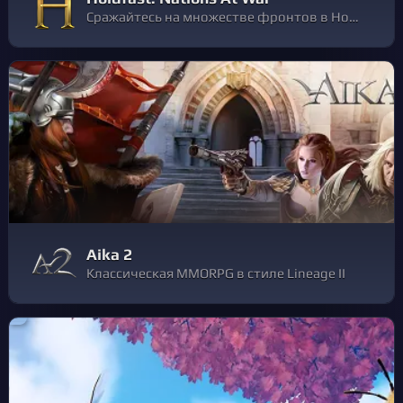
Сражайтесь на множестве фронтов в Holdfast: Nations At War - соревновательном многопользовательском шутере от первого и третьего лица, разворачивающимся в великую Наполеоновскую эру. Устремитесь в битву с более чем 150 игроками на одном сервере!
Aika 2
Классическая MMORPG в стиле Lineage II