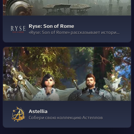
Ryse: Son of Rome
«Ryse: Son of Rome» рассказывает историю Мариуса Тита, молодого римского солдата, на глазах которого, от рук варваров, погибает вся его семья. После этого, мечтая о мести, он направляется с римской армии к Британии. Быстро добиваясь успехов, Мариус должен стать лидером войска и защитником Империи.
Astellia
Собери свою коллекцию Астеллов