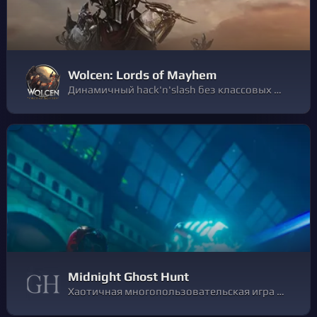
Wolcen: Lords of Mayhem
Динамичный hack'n'slash без классовых ограничений. Выберите свой путь по мере повышения уровня и играйте своим персонажем так, как хотите! Исследуйте этот разрушенный и испорченный мир, чтобы раскрыть его древние секреты и скрытые истины.
Midnight Ghost Hunt
Хаотичная многопользовательская игра в прятки. Вселяйтесь в безобидные предметы, играя за призрака, или истребляйте привидений в роли охотника, пока часы не пробьют полночь!